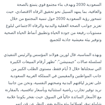
السعودية 2030 وبهدف بناء مجتمع قوي يتمتع بالصحة
والعافية، بما يمهد السبيل نحو تحقيق الرفاه الاقتصادي، حيث
تتمحور رؤية السعودية 2030 حول تنمية المجتمع من خلال
تعزيز جوانب الصحة العقلية والبدنية والرفاه الاجتماعي لبلوغ
مستويات رفيعة من جودة الحياة وتطبيق أنماط الحياة الصحية
وتوفير بيئة معيشية جاذبة للجميع.
وبهذه المناسبة، قال لورين هولاند المؤسس والرئيس التنفيذي
لسلسلة صالات “جيمنيشن”: “تظهر أرقام المبيعات الكبيرة
التي سجلناها خلال 3 أيام فقط، مستوى الطلب الكبير من
جانب المواطنين والمقيمين في المملكة العربية السعودية
على تعزيز لياقتهم البدنية وصحتهم النفسية، ونحن من جانبنا
نريد توفير تجارب رياضية استثنائية وبأسعار تنافسية، بالمقارنة
مع الأسعار السائدة حالياً في السوق. حيث نفخر بكوننا علامة
شاملة توفر لعملائها بيئة مثالية بغض النظر عن قدراتهم