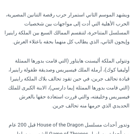
ويشهد الموسم الثاني استمرار حرب رقصة التنانين المصيرية،
الحرب الأهلية التي أدت إلى مواجهات بين شخصيات
المسلسل المتناحرة، لتنقسم الممالك السبع بين الملكة راينيرا
وإيجون الثاني، الذي يطالب كل منهما بحقه باعتلاء العرش.
وتتولى الملكة أليسنت هايتاور (التي قامت بدورها الممثلة
أوليفيا كوك)، أرملة الملك فيسيريس وصديقة طفولة راينيرا،
قيادة تحالف جرين، في حين تقود تحالف بلاك الملكة راينيرا
(التي قامت بدورها الممثلة إيما دارسي)، الابنة الكبرى للملك
فيسيريس وخليفته، والتي قررت استعادة حقها بالعرش
الحديدي الذي حرمها منه تحالف جرين.
وتدور أحداث مسلسل House of the Dragon قبل 200 عام
من أحداث مسلسل Game of Thrones الشهير، ويسلط