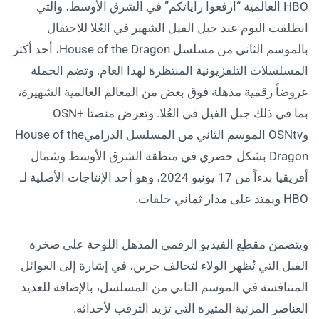
HBO العالمية “ارفعوا راياتكم” في الشرق الأوسط، والتي
انطلقت اليوم عند جبل الفيل الشهير في العُلا للاحتفال
بالموسم الثاني من مسلسل House of the Dragon، أحد أكثر
المسلسلات التلفزيونية المنتظرة لهذا العام. وتضم الحملة
عروضاً رقمية مذهلة فوق بعض من المعالم العالمية الشهيرة،
بما في ذلك جبل الفيل في العُلا. وتعرض منصتا +OSN
وOSNtv الموسم الثاني من المسلسل الدراميHouse of the
Dragon بشكل حصري في منطقة الشرق الأوسط وشمال
أفريقيا بدءاً من 17 يونيو 2024، وهو أحد الإنتاجات الأصلية لـ
HBO ويمتد على مدار ثماني حلقات.
ويتضمن مقطع الفيديو الرقمي المذهل اللوحة على صخرة
الفيل التي تُظهر الولاء لتحالف جرين، في إشارة إلى العوائل
المتنافسة في الموسم الثاني من المسلسل، بالإضافة للعديد
العناصر المرئية المثيرة التي تزيد الترقب لأحداثه.