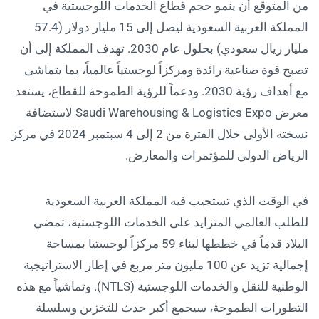
من المتوقع أن ينمو حجم قطاع الخدمات اللوجستية في
المملكة العربية السعودية ليصل إلى 15 مليار دولار (57.4
مليار ريال سعودي) بحلول عام 2030. تهدف المملكة إلى أن
تصبح قوة صناعية رائدة ومركزاً لوجستياً عالمياً، بما يتماشى
مع أهداف رؤية 2030. ودعماً للرؤية الطموحة للقطاع، يستعد
معرض Saudi Warehousing & Logistics Expo لاستضافة
نسخته الأولى خلال الفترة من 2 إلى 4 سبتمبر 2024 في مركز
الرياض الدولي للمؤتمرات والمعارض.
في الوقت الذي تستجيب فيه المملكة العربية السعودية
للطلب العالمي المتزايد على الخدمات اللوجستية، تمضي
البلاد قدماً في خططها لبناء 59 مركزاً لوجستيا بمساحة
إجمالية تزيد عن 100 مليون متر مربع في إطار الاستراتيجية
الوطنية للنقل والخدمات اللوجستية (NTLS). وتماشياً مع هذه
التطورات الطموحة، سيجمع أكبر حدث للتخزين وسلسلة