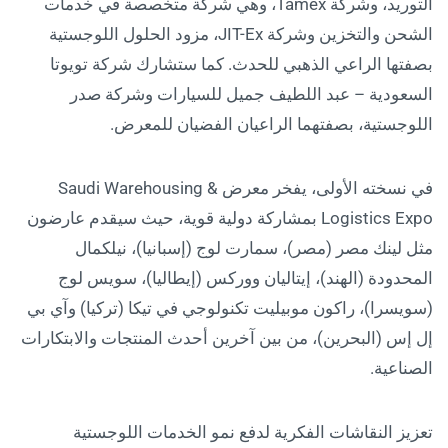
التوريد، وشركة Tamex، وهي شركة متخصصة في خدمات
الشحن والتخزين وشركة JIT-Ex، مزود الحلول اللوجستية
بصفتها الراعي الذهبي للحدث. كما ستشارك شركة تويوتا
السعودية – عبد اللطيف جميل للسيارات وشركة صدر
اللوجستية، بصفتهما الراعيان الفضيان للمعرض.
في نسخته الأولى، يفخر معرض Saudi Warehousing &
Logistics Expo بمشاركة دولية قوية، حيث سيقدم عارضون
مثل لينك مصر (مصر)، سمارت لوج (إسبانيا)، نيلكمال
المحدودة (الهند)، إيتاليان ووركس (إيطاليا)، سويس لوج
(سويسرا)، راكون موبيليت تكنولوجي في تيكا (تركيا) وآي بي
إل إس (البحرين)، من بين آخرين أحدث المنتجات والابتكارات
الصناعية.
تعزيز النقاشات الفكرية لدفع نمو الخدمات اللوجستية