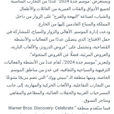
ويستعرض “موسم جدة 2024” عددًا من التجارب المناسبة
لجميع الأذواق والفئات العمرية من العائلات والأطفال
والشباب، لصناعة “البهجة والفرح” على الزوار من داخل
المملكة والسياح القادمين إليها من الخارج.
ودعت إدارة الموسم، الأهالي والزوار والسياح، للمشاركة في
حفل الافتتاح؛ الذي يتضمَّن عددًا من الفعاليات والأنشطة
المُصاحبة، وتشتمل على “عروض الدرونز، والألعاب النارية،
والعروض المرئية، فضلًا عن العروض المتجولة”.
ولتعزيز “موسم جدة 2024″، تُقام عددٌ من الأنشطة والفعاليات
الترفيهية والسياحية والثقافية، في عددٍ من مناطق الموسم
الخاصة، ومنها منطقة الـ “سيتي ووك” التي تضم مزيجًا متنوعًا
من التجارب التفاعلية، والألعاب الحركية والمهارية، إلى جانب
المسرحيات العربية والحفلات الغنائية، والمطاعم والمقاهي
ومتاجر التسوق.
فيما ستُقدم منطقة ” Warner Bros. Discovery: Celebrate