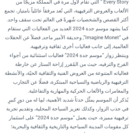
Every Story ” التي تقام لأول مرة في المملكة مزيجًا من
الألعاب والعروض الترفيهية، التي تُعد مرفقاً عائلياً بامتياز، تجمع
أكثر القصص والشخصيات شُهرةً في العالم تحت سقف واحد.
كما يشهد موسم جدة 2024 العديد من الفعاليات التي ستقام
في “Imagine Monet”, وحديقة الأمير ماجد, فضلاً عن الحفلات
العالمية, إلى جانب فعاليات أخرى ثقافية وترفيهية.
وينتظر زوار “موسم جدة 2024” فعاليات استثنائية من أجواء
الفرح والترفيه، حيث من المُقرر إزاحة الستار عن خارطة
فعالياته المتنوعة من العروض الفنية والثقافية الحيّة، والأنشطة
الترفيهية والرياضية والسياحية المبتكرة، فضلًا عن التجارب
والمغامرات والألعاب الحركية والمهارية والتفاعلية.
يُذكر أن الموسم يمثِّل حدثاً شديد الأهمية، لمِا له من دورٍ كبيرٍ
في جذب الزوار، وكذلك تعزيز السياحة المحلية، وتقديم تجربة
ترفيهية مميزة، حيث يعمل “موسم جدة 2024” على استثمار
كل مقومات المدينة السياحية والتاريخية والثقافية والبحرية؛