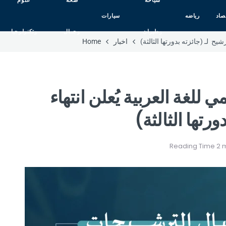
سياحه
صحه
علوم
صاد
رياضه
سيارات
وطيران
وجمال
وتكنولوجيا
يح لـ (جائزته بدورتها الثالثة)
اخبار
Home
للغة العربية يُعلن انتهاء
رتها الثالثة)