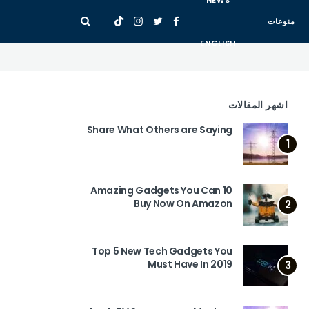
NEWS
منوعات
ENGLISH
اشهر المقالات
Share What Others are Saying
1
10 Amazing Gadgets You Can
Buy Now On Amazon
2
Top 5 New Tech Gadgets You
Must Have In 2019
3