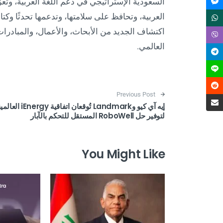
السعودية الإستراتيجي في دعم اللغة العربية، وتع
العربية، وتحافظ على سلامتها، وتدعمها تحدثًا وكتابة
اكتشاف الجديد من الأبحاث، والأعمال، والمبادرات
العالمي.
Post navigation
Previous Post
إيه آي كيو وLandmark تُوقعان اتفاقية iEnergy ا
لتوفير حل RoboWell المستقل للتحكم بالآبار
You Might Like