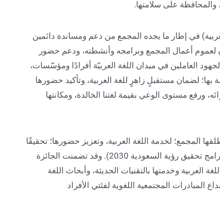
 والمحافظة على سلامتها.
عربية) في إطار ما يجده المجمع من دعم ومساندة دائمين
ن لعموم أعمال المجمع وبرامجه وأنشطته، ودعم حضور
ير لجهود العاملين في ميدان اللغة العربيّة أفرادًا ومؤسّسات،
بها؛ لضمان مستقبلٍ زاهرٍ للغة العربية، وتأكيد حضورها
ئه، ورفع مستوى الوعي بقيمة لغتنا الخالدة، ومكانتها
طلقها المجمع؛ لخدمة اللغة العربية، وتعزيز حضورها؛ تحقيقًا
لمستهدفات برنامج تنمية القدرات البشرية (أحد برامج تحقيق رؤية السعودية 2030). وقد تضمنت الجائزة
لغة العربية وخدمتها بالتقنيات الحديثة، وأبحاث اللغة
داع المبادرات المجتمعية اللغوية لفئتي الأفراد