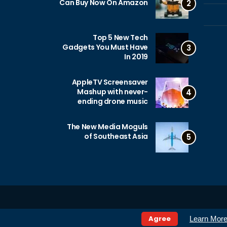
Can Buy Now On Amazon
2
Top 5 New Tech
Gadgets You Must Have
3
In 2019
AppleTV Screensaver
Mashup with never-
4
ending drone music
The New Media Moguls
of Southeast Asia
5
Agree
Learn Mor