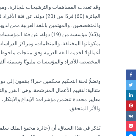
وقد تعددت المساهمات والترشيحات للجائزة، ومرت
الجائزة (60) فردًا من (20) دولة
والمتخصصين، والمهتمين باللغة العربية ممن لديهم إن
و(65) مؤسسة من (19) دولة، عن ف
بمكوناتها المختلفة، والمنظمات، ومراكز الدراسا
أعمالها؛ لخدمة اللغة العربية وفق منتجات ملحوظ
المخصصة للأفراد والمؤسسات مليونًا وستمئة ألف ريال (000
وتضمُّ لجنة التحكيم محكمين خبراءَ ينتمون إلى د
متتالية؛ لتقييم الأعمال المترشحة، وهي: الفرز وا
معايير محددة تتضمن مؤشرات: الإبداع والابتكار، وا
والأثر المتحقق.
يُذكر في هذا السياق، أن (جائزة مجمع الملك سلمان