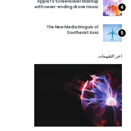
AppleTV Screensaver Mashup
with never-ending drone music
4
The New Media Moguls of
Southeast Asia
5
اخر التقييمات