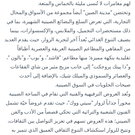
لهم مغامرات لا تُنسى مليئة بالحماس والمتعة.
وتحتضن “مدينة الصين” أيضاً مجموعة من الأسواق والمحال
التجارية، التي تعرض السلع والبضائع الصينية الشهيرة، بما في
ذلك مستحضرات التجميل، والملابس، والإكسسوارات، بينما
يضيف التنوع الغذائي بُعداً آخر لتجربة الزوار، حيث يقدم العديد
من المقاهي والمطاعم الصينية العريقة والعصرية أطباقاً
تقليدية بنكهة مميزة؛ منها مطاعم: “قاشد”، و”بوب”، و”بالون “،
و”ذا پينك پروجكت” إلى جانب مزيج مثير من شاي الفقاعات
والعصائر والسموذي والميلك شيك، بالإضافة إلى أحدث
صيحات الحلويات في السوق الصينية.
وتُعد العروض الترفيهية والفنية التي تقام في الساحة الصينية
محوراً جذاباً لزوار “سيتي ووك”، حيث تقدم عروضاً حيّة تشمل
الفنون الشعبية والتراثية التي تحكي قصصاً من الأدب والفن
الصيني؛ هذه العروض تسهم في تعزيز التواصل بين الثقافات،
وتتيح للزوار استكشاف التنوع الثقافي العميق الذي تتميز به