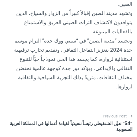
الصين.
وتشهد مدينة الصين إقبالاً كبيراً من الزوار والسياح، الذين
يتوافدون لاكتشاف التراث الصيني العريق والاستمتاع
بالفعاليات المتنوعة.
وتجسد “مدينة الصين” في “سيتي ووك جدة” التزام موسم
جدة 2024 بتعزيز التفاعل الثقافي، وتقديم تجارب ترفيهية
استثنائية لزواره، كما يجسد هذا الحي نموذجاً حيّاً للتنوع
الثقافي والإبداعي، ويؤكد دور جدة كوجهة عالمية تحتضن
مختلف الثقافات، مثريةً بذلك التجربة السياحية والثقافية
لزوارها.
Post navigation
Previous Post
“54” تعيّن الشنقيطي رئيساً تنفيذياً لقيادة أعمالها في المملكة العربية
السعودية