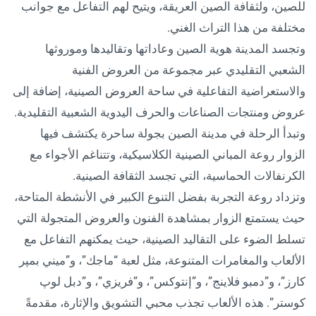
للصين، ولثقافة الصين العريقة، ويتيح لهم التفاعل مع جوانب
مختلفة من هذا التراث الغني.
وتجسد المدينة هوية الصين وعاداتها وتقاليدها وموروثها
الشعبي التقليدي عبر مجموعة من العروض الفنية
والاستعراضية التفاعلية في ساحة العروض الصينية، إضافة إلى
عروض ومنتجات الصناعات والحرف اليدوية الشعبية التقليدية.
وتبدأ الرحلة في مدينة الصين بجولة ساحرة يكتشف فيها
الزوار روعة المباني الصينية الكلاسيكية، وتتناغم الأجواء مع
الكرنفالات الحماسية، التي تجسد الثقافة الصينية.
وتزداد روعة التجربة بفضل التنوع الكبير في الأنشطة المتاحة،
حيث يستمتع الزوار بمشاهدة الفنون والعروض المتجولة التي
تسلط الضوء على التقاليد الصينية، حيث يمكنهم التفاعل مع
الألعاب والمغامرات المتنوعة، مثل لعبة “ماجك”، و”ميني بمپر
كارز”، و”دمبو فلاينج”، و”إنتوكس”، و”فريزي”، و”دبل لوپ
كوستر”. هذه الألعاب تجذب محبي التشويق والإثارة، مقدمةً