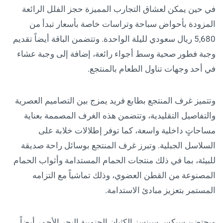
في حين يمكن لعشاق التجارب المميزة حجز الفلل الرائعة
المزودة بأحواض سباحة وتراسات خاصة بأسعار تبدأ من
5,680 ريال سعودي لليلة الواحدة. وتتضمن الباقة أيضاً تقديم
وجبة فطور صحية وسط أجواء رائعة، إضافة إلى وجبة عشاء
في أحد وجهات تناول الطعام بالمنتجع.
وتتميز غرف المنتجع بطابع فريد يمزج بين التصاميم العصرية
والتفاصيل التقليدية، وتتضمن هذه الغرف المصممة بعناية
مساحاتٍ داخلية واسعة، كما توفر إطلالات خلابة على
السلاسل الجبلية. وتبرز غرف المنتجع بوسائل راحة صديقة
للبيئة، بما في ذلك منتجات الحمام المستدامة وأثواب الحمام
المصنوعة من القطن العضوي، وذلك تماشياً مع التزامه
المستمر بتعزيز مبادئ الاستدامة.
ويحتضن سيكس سينسز الكثبان الجنوبية البحر الأحمر أيضاً