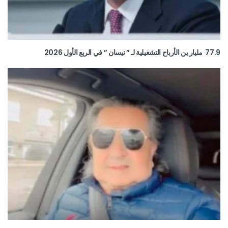
77.9 مليار ين الأرباح التشغيلية لـ ” نيسان ” في الربع الأول 2026