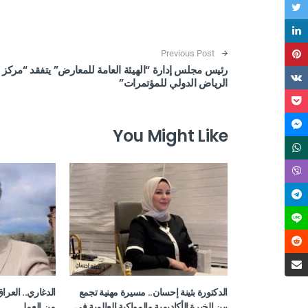
Post navigation
Previous Post
رئيس مجلس إدارة “الهيئة العامة للمعارض” يتفقد “مركز
الرياض الدولي للمؤتمرات”
You Might Like
الدكتورة بثينة إحسان.. مسيرة مهنية تجمع
الدغاري.. العر
بين الخبرة الأكاديمية والمواكبة العالمية في
من العمل