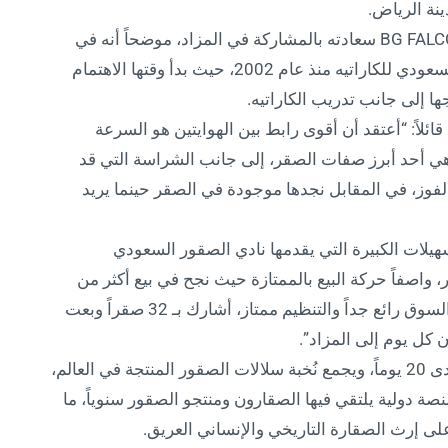
نة الرياض.
وأبدى التشيكي إيليان كيروف صاحب مزرعة BG FALCONS سعادته بالمشاركة في المزاد، موضحاً أنه في
الأصل مدرب كاراتيه، وعمل كمدرب في الاتحاد السعودي للكاراتيه منذ عام 2002، حيث بدأ وقتها الاهتمام
ها إلى جانب تدريب الكاراتيه.
 قائلاً: “أعتقد أن أقوى رابط بين الهوايتين هو السرعة
 وهي أحد أبرز صفات الصقر، إلى جانب الشراسة التي قد
لفوز، في المقابل نجدها موجودة في الصقر حينما يريد
تسهيلات الكبيرة التي يقدمها نادي الصقور السعودي
 واصفاً حركة البيع بالممتازة حيث نجح في بيع أكثر من
ثلث معروضه خلال الأيام القليلة الماضية، وقال: “السوق رائع جداً والتنظيم ممتاز، أشارك بـ 32 صقراً وبعت
ويقام المزاد الدولي لمزارع إنتاج الصقور، على مدى 20 يوماً، ويجمع نُخبة سلالات الصقور المنتجة في العالم،
صة دولية يلتقي فيها الصقارون ومنتجو الصقور سنوياً، ما
 إرث الصقارة التاريخي والإنساني العريق.