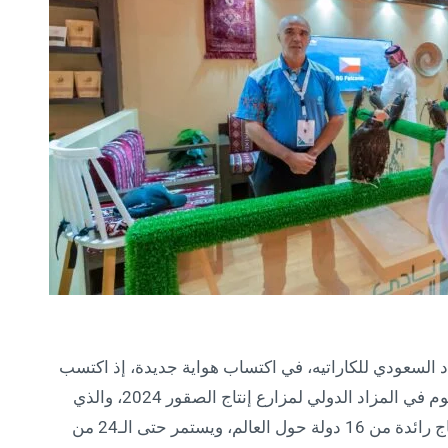
 السعودي للكاراتيه، في اكتساب هواية جديدة، إذ اكتسب
هواية الصقارة وأسس مزرعة للصقور، تشارك اليوم في المزاد الدولي لمزارع إنتاج الصقور 2024، والذي
ينظمه نادي الصقور السعودي بمشاركة مزارع إنتاج رائدة من 16 دولة حول العالم، ويستمر حتى الـ24 من