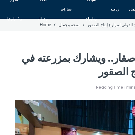
سياحه
صحه
علوم
صاد
رياضه
سيارات
وطيران
وجمال
وتكنولوجيا
الدولي لمزارع إنتاج الصقور
صحه وجمال
Home
 صقار.. ويشارك بمزرعته في
ج الصقور