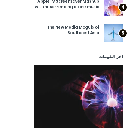
AppleTV Screensaver Mashup
with never-ending drone music
4
The New Media Moguls of
Southeast Asia
5
اخر التقييمات