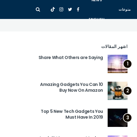
NEWS
منوعات
ENGLISH
اشهر المقالات
Share What Others are Saying
1
10 Amazing Gadgets You Can
Buy Now On Amazon
2
Top 5 New Tech Gadgets You
Must Have In 2019
3