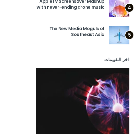
AppleTV Screensaver Mashup
with never-ending drone music
4
The New Media Moguls of
Southeast Asia
5
اخر التقييمات