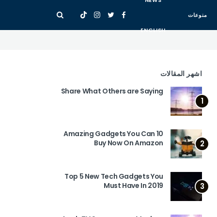
NEWS
منوعات
ENGLISH
اشهر المقالات
Share What Others are Saying
1
10 Amazing Gadgets You Can
Buy Now On Amazon
2
Top 5 New Tech Gadgets You
Must Have In 2019
3