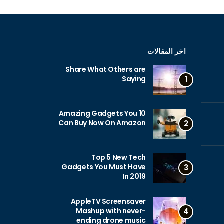
اخر المقالات
Share What Others are
Saying
1
10 Amazing Gadgets You
Can Buy Now On Amazon
2
Top 5 New Tech
Gadgets You Must Have
3
In 2019
AppleTV Screensaver
Mashup with never-
4
ending drone music