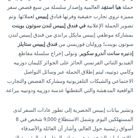
حملة
هيا استفِد
العالمية وإصدار سلسلة من سبع قصص سفر
مميزة تروي تجارب حقيقية وفرتها فنادق
إيبيس
لعملائها. وتم
تصوير الحملة الإعلانية
في فندق إيبيس لندن سوتون بوينت
بمشاركة موظفي إيبيس مايكل براندي من فندق إيبيس لندن
سوتون بوينت
؛
وزولتان فوزيسي من
فندق إيبيس ستايلز
إدنبره سانت آندرو سكوير
. وتولى إخراج سلسلة مقاطع
الفيديو الثنائي الفرنسي الحائز على الجوائز كليمان دوزييه
وكامي دوتييه، ليتم إطلاق الحملة عبر وسائل التواصل
الاجتماعي والشبكات التلفزيونية ومشاركة القصص والتجارب
الواقعية المدهشة والتي التقطتها عدسة دوزييه ودوتييه ببراعة.
وتشير بيانات إيبيس الحصرية إلى تطور عادات السفر لدى
المستهلكين اليوم. وشمل الاستطلاع 9,000 شخص في 8
أسواق رئيسية حول العالم، وأشار أن العائلة والأصدقاء
والاهتمامات الشخصية هي مصادر المعلومات الرئيسية التي