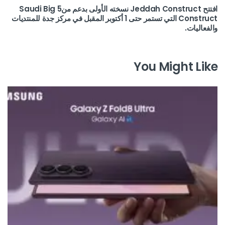
افتتح Jeddah Construct نسخته الأولى بدعم منSaudi Big 5
Construct التي تستمر حتى 1 أكتوبر المقبل في مركز جدة للمنتديات
والفعاليات.
You Might Like