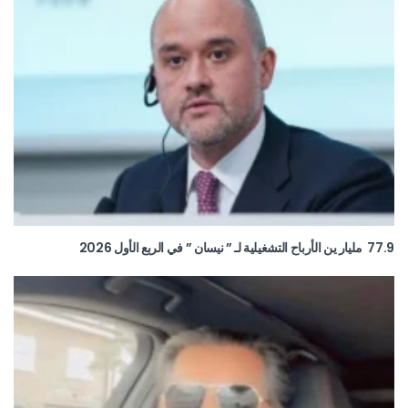
77.9 مليار ين الأرباح التشغيلية لـ ” نيسان ” في الربع الأول 2026