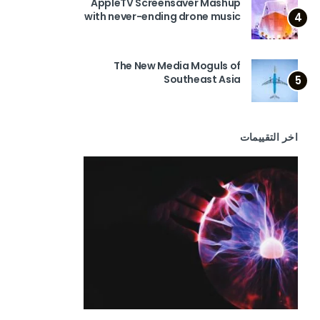
AppleTV Screensaver Mashup
with never-ending drone music
4
The New Media Moguls of
Southeast Asia
5
اخر التقييمات