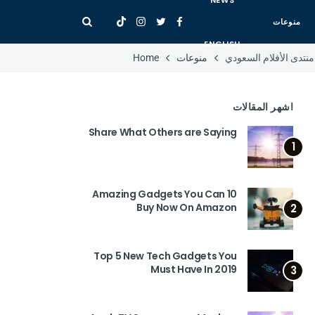
NEWS
منوعات
ENGLISH
منوعات
Home
اشهر المقالات
Share What Others are Saying
1
10 Amazing Gadgets You Can
Buy Now On Amazon
2
Top 5 New Tech Gadgets You
Must Have In 2019
3