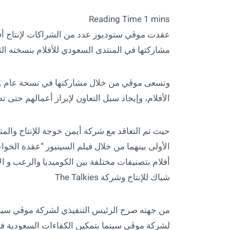
عقدت موڤي ستوديوز عدد من الشراكات لإنتاج أفل
مشاركتها في المنتدى السعودي للأفلام بنسخته الثا
الأفلام، وإيجاد سبل التعاون لإبراز أعمالهم حت
الأولى بينهما من خلال فيلم السينيور “عقدة الخوا
أفلام بتصنيفات مختلفة بين الكوميديا والرعب و الإ
شباك للإنتاج وشركة The Talkies
من جهته صرح الرئيس التنفيذي لشركة موڤي سينم
لشركة موڤي سينما بتمكين الكفاءات السعودية 