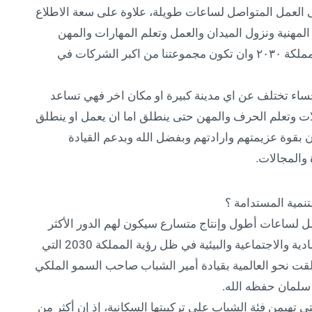
لى العمل المتواصل لساعات طويلة، علاوة على سعة الاطلاع
المهنية ونزول الميدان والعمل وتعلم المهارات والمهن
بأنواعها. ونحن نسعى لمواكبة ما تبقى من رؤية المملكة ٢٠٣٠ وان تكون مجموعتنا من اكبر الشركات في
احساء تختلف عن اي مدينة كبيرة او مكان اخر فهي تساعد
ت وتعلم الحرف والمهن حتى ينطلق اما ان يعمل او ينطلق
 بقوة عزيمتهم وارادتهم وبفضل الله وبدعم القيادة
والمجالات.
نمية المستدامة ؟
ل لساعات أطول وإنتاج متسارع سيكون لهم الدور الأكثر
تأثيراً في تحقيق التنمية المستدامة بأبعادها الاقتصادية والاجتماعية والبيئية في ظل رؤية المملكة 2030 التي
ت نحو العالمية بقيادة أمير الشباب صاحب السمو الملكي
سلمان حفظه الله.
ي تهيمن فئة الشباب على تركيبتها السكانية، إذ إن أكثر من