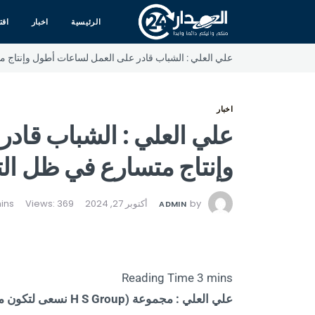
الرئيسية
اخبار
اقت
علي العلي : الشباب قادر على العمل لساعات أطول وإنتاج م
اخبار
علي العلي : الشباب قاد
وإنتاج متسارع في ظل الت
by
أكتوبر 27, 2024
Views: 369
ADMIN
علي العلي : مجموعة (H S Group نسعى لتكون من اكبر الشركات في العام 2030