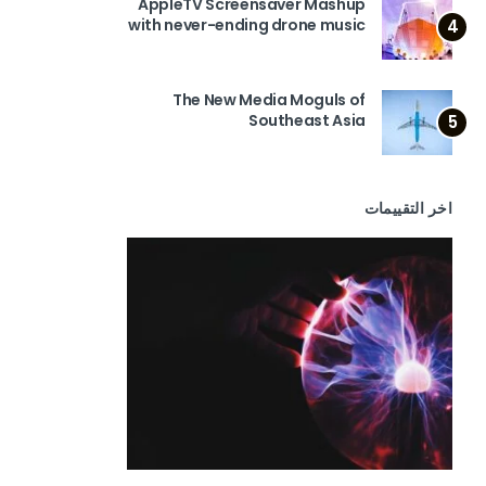
AppleTV Screensaver Mashup
with never-ending drone music
4
The New Media Moguls of
Southeast Asia
5
اخر التقييمات