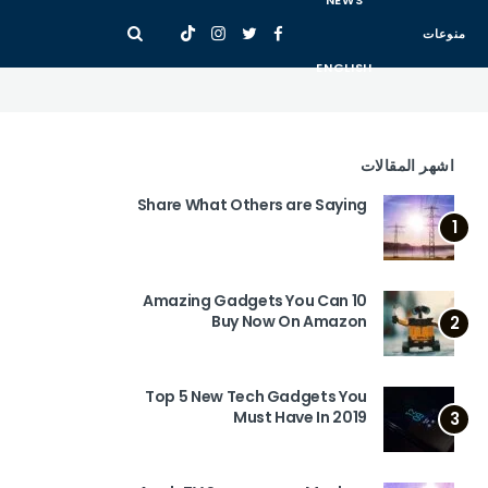
NEWS
منوعات
ENGLISH
اشهر المقالات
Share What Others are Saying
1
10 Amazing Gadgets You Can
Buy Now On Amazon
2
Top 5 New Tech Gadgets You
Must Have In 2019
3