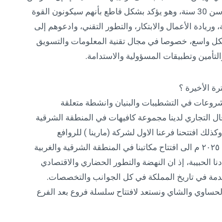
نصف سكانها البالغ عددهم 34 مليون نسمة تحت سن 30 سنة، وهو يؤكد بشكل قاطع بأنهم سيكونون القوة
ة، وريادة الأعمال والابتكار، والتطور التقني، وادعوهم إلى
بشكل واسع، خصوصا في مجال تقنية المعلومات والتسويق
التأمين وتطبيقات المسؤولية والاستدامة.
ة الأخيرة ؟
مشروعات في التشطيبات والبنيان وانشطة متعلقة
ال التجاري لدينا مجموعة كافيهات في المنطقة الشرقية
لك افتتحنا فرعنا الاول لشركة (مارينا ) للروافع
والمصاعد في الرياض ونستعد مطلع العام المقبل ٢٠٢٥ م الى افتتاح مكاتبنا في المنطقة الشرقية والغربية
ادنا الحبيبة، إذ ان النهضة والتطور الحضاري والاقتصادي
قدمة في تاريخ المملكة في كل الجوانب والتخصصات.
حساوي والشاي ونستعد لافتتاح سلسلة فروع بعد الفرع