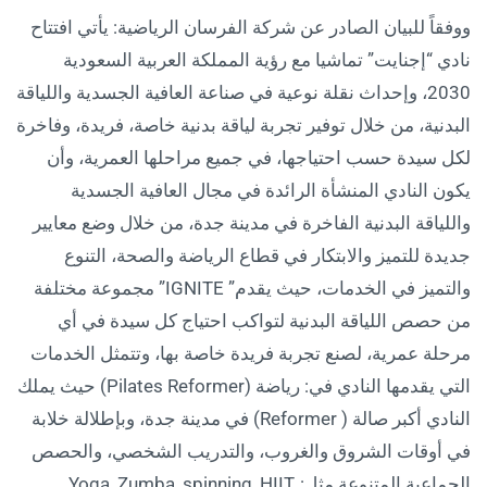
ووفقاً للبيان الصادر عن شركة الفرسان الرياضية: يأتي افتتاح
نادي “إجنايت” تماشيا مع رؤية المملكة العربية السعودية
2030، وإحداث نقلة نوعية في صناعة العافية الجسدية واللياقة
البدنية، من خلال توفير تجربة لياقة بدنية خاصة، فريدة، وفاخرة
لكل سيدة حسب احتياجها، في جميع مراحلها العمرية، وأن
يكون النادي المنشأة الرائدة في مجال العافية الجسدية
واللياقة البدنية الفاخرة في مدينة جدة، من خلال وضع معايير
جديدة للتميز والابتكار في قطاع الرياضة والصحة، التنوع
والتميز في الخدمات، حيث يقدم” IGNITE” مجموعة مختلفة
من حصص اللياقة البدنية لتواكب احتياج كل سيدة في أي
مرحلة عمرية، لصنع تجربة فريدة خاصة بها، وتتمثل الخدمات
التي يقدمها النادي في: رياضة (Pilates Reformer) حيث يملك
النادي أكبر صالة ( Reformer) في مدينة جدة، وبإطلالة خلابة
في أوقات الشروق والغروب، والتدريب الشخصي، والحصص
الجماعية المتنوعة مثل: Yoga, Zumba, spinning, HIIT,