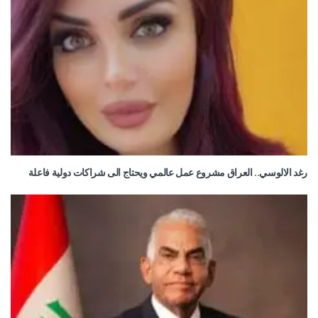
رغد الالوسي.. العراق مشروع عمل عالمي ويحتاج الى شراكات دولية فاعلة