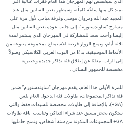
الذي سيخصص لهم المهرجان هذا العام فقرات غنائية أكبر
تمتد كل منها ساعًة كاملًة، وسيظهر بعض الفنانين مثل عبد
المجيد عبد الله ومروان موسى وفرقة ميامي لأول مرة على
مسارح “ساوندستورم”، إلى جانب عودة بعض الفنانين مثل
إليسا وأحمد سعد للمشاركة في المهرجان الذي يستمر لمدة
ثلاثة أيام، ويمنح الزوار فرصة للاستمتاع بمجموعة متنوعة من
الأنماط الموسيقية، بدءًا من البوب العربي الكلاسيكي وصولاً
إلى الراب، معلنًا عن إطلاق فئة تذاكر جديدة وحصرية
مخصصة للجمهور النسائي .
للمرة الأولى هذا العام، يقدم مهرجان “ساوندستورم” ضمن
فئة تذاكر المجموعات، طاولات فئة الدخول العام بلس
(GA+)، بالإضافة إلى طاولات مخصصة للسيدات فقط والتي
ستكون بحجز مسبق عند شراء التذاكر، وتناسب باقة طاولات
GA+ المجموعات المكونة من ستة أشخاص، وتمنح حامليها