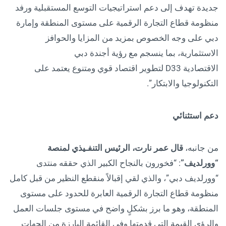
جديدة تهدف إلى دعم استراتيجيات التوسع المستقبلية ورفد
منظومة قطاع التجارة الرقمية على مستوى المنطقة وإمارة
دبي على وجه الخصوص بمزيد من المزايا والحوافز
الاستثمارية، بما ينسجم مع رؤية أجندة دبي
الاقتصادية D33 لتطوير اقتصاد قوي ومتنوع يعتمد على
التكنولوجيا والابتكار”.
دعم استثنائي
من جانبه،
قال عمر نارت، الرئيس التنفـيذي لمنصة
“وورلديف”
: “فخورون بالنجاح الكبير الذي حققه منتدى
“وورلديف دبي”، والذي لقي إقبالاً منقطع النظير من قبل كامل
منظومة قطاع التجارة الرقمية العابرة للحدود على مستوى
المنطقة، وهو ما برز بشكلٍ واضح في مستوى جلسات العمل
والرؤى القيمة التي قدمتها وفي القائمة البارزة من الجهات