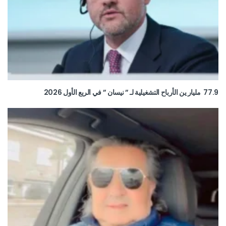
77.9 مليار ين الأرباح التشغيلية لـ ” نيسان ” في الربع الأول 2026