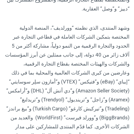
“دييز” و”وصل” العقارية.
وشهد المنتدى، الذي نظمته “وورلديف”، المنصة الدولية
المختصة بتمكين الشركات العاملة في قطاعي التجارة عبر
الحدود والتجارة الرقمية من النمو دولياً، مشاركة أكثر من 5
آلاف زائر من 40 دولة، إلى جانب ممثلين عن أبرز المؤسسات
والشركات والهيئات المختصة بقطاع التجارة الرقمية،
وعارضين من كبرى الشركات العالمية والمحلية بما في ذلك
“إيباي” (eBay) و”فتيكس” (VTEX) و”أمازون سلِر سوسايتي”
(Amazon Seller Society) و”دي أتش أل” (DHL) و”أرامكس”
(Aramex) و”زاجل” و”ترينديول” (Trendyol) و”تريدلنغ”
(Tradeling) و”تيركيش كارغو” (Turkish Cargo) و”بيغ براندز”
(BiggBrands) و”وورلد فيرست” (WorldFirst) والعديد من
الشركات الأخرى. كما قدّم المنتدى للمشاركين على مدار