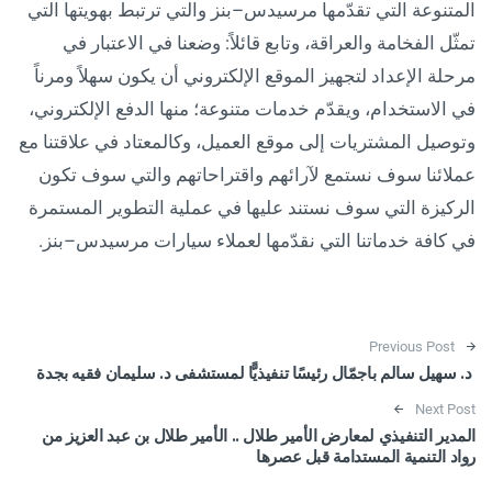
المتنوعة التي تقدّمها مرسيدس–بنز والتي ترتبط بهويتها التي
تمثّل الفخامة والعراقة، وتابع قائلاً: وضعنا في الاعتبار في
مرحلة الإعداد لتجهيز الموقع الإلكتروني أن يكون سهلاً ومرناً
في الاستخدام، ويقدّم خدمات متنوعة؛ منها الدفع الإلكتروني،
وتوصيل المشتريات إلى موقع العميل، وكالمعتاد في علاقتنا مع
عملائنا سوف نستمع لآرائهم واقتراحاتهم والتي سوف تكون
الركيزة التي سوف نستند عليها في عملية التطوير المستمرة
في كافة خدماتنا التي نقدّمها لعملاء سيارات مرسيدس–بنز.
Post navigation
Previous Post
د. سهيل سالم باجمّال رئيسًا تنفيذيًّا لمستشفى د. سليمان فقيه بجدة
Next Post
المدير التنفيذي لمعارض الأمير طلال .. الأمير طلال بن عبد العزيز من
رواد التنمية المستدامة قبل عصرها