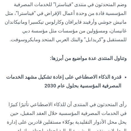
وضم المتحدثون في منتدى “فيناسترا” للخدمات المصرفية
المؤسسية قادة من وحدة أعمال الإقراض في “فيناسترا”، مثل
مانيش جوشي وأرفيند فايرافان وكارلوس تيكسيرا ومانيكاندان
غانيسان، ومسؤولين من مؤسسات مثل مؤسسة دبي
للمستقبل و”كريدابل” والبنك العربي المتحد ومايكروسوفت.
وتناول المنتدى عدة مواضيع من أبرزها:
قدرة الذكاء الاصطناعي على إعادة تشكيل مشهد الخدمات
المصرفية المؤسسية بحلول عام 2030
رأى المتحدثون في المنتدى أن للذكاء الاصطناعي تأثيرًا كبيرًا
في الخدمات المصرفية المؤسسية خلال العقد المقبل، حين
يحل محل الأدوار التقليدية بوكلاء مستقلين قادرين على إدارة
المعاملات وتقديم المشورة المالية لحظة بلحظة، وإثراء