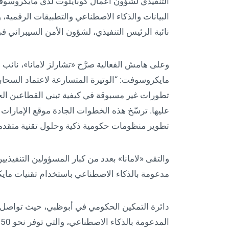
التنفيذي لشؤون أعمال كوبايلوت لدى مايكروسوفت
البيانات والذكاء الاصطناعي والتطبيقات الرقمية
نائبة الرئيس التنفيذي، لشؤون الأمن السيبراني 
وعلى هامش الفعالية صرَّح «تشارلز لامانا»، نائب
مايكروسوفت: “الوتيرة المتسارعة لاعتماد السحابة
تطورات غير مسبوقة في كيفية تبني القطاعين الحك
عليها. ترسّخ هذه الخطوات الجادة موقع الإمارات 
تطوير منظومات حكومية ذكية وحلول تقنية متقدمة ت
والتقى «لامانا» بعدد من كبار المسؤولين التنفيذي
مدعومة بالذكاء الاصطناعي باستخدام تقنيات ماي
دائرة التمكين الحكومي في أبوظبي، حيث تواصل ت