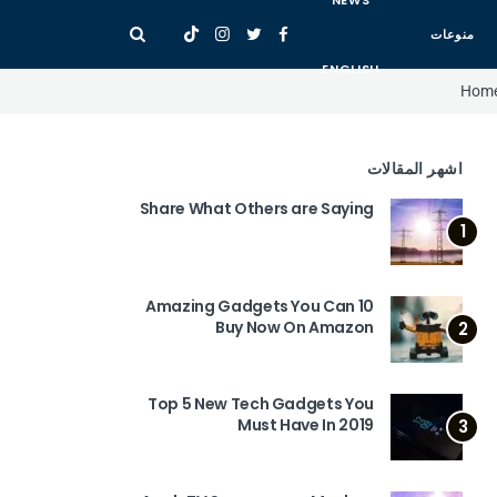
NEWS
منوعات
ENGLISH
Hom
اشهر المقالات
Share What Others are Saying
1
10 Amazing Gadgets You Can
Buy Now On Amazon
2
Top 5 New Tech Gadgets You
Must Have In 2019
3