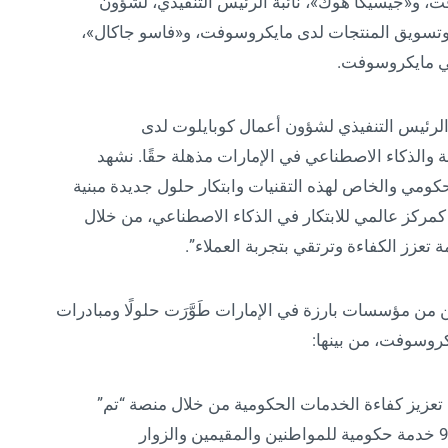
، و«جيسيكا هوك»، نائبة الرئيس التنفيذي، لشؤون
، وتسويق المنتجات لدى مايكروسوفت، و«فاسو جاكال»،
في مايكروسوفت.
 الرئيس التنفيذي لشؤون أعمال كوبايلوت لدى
 والذكاء الاصطناعي في الإمارات مذهلة حقًا. نشهد
ومي والخاص لهذه التقنيات وابتكار حلول جديدة مبنية
كمركز عالمي للابتكار في الذكاء الاصطناعي، من خلال
عزز الكفاءة وترتقي بتجربة العملاء”.
ين من مؤسسات بارزة في الإمارات طَوَّرَت حلولًا ومبادرات
كروسوفت، من بينها:
عزيز كفاءة الخدمات الحكومية من خلال منصة “تم”
المدعومة بالذكاء الاصطناعي، والتي توفر نحو 950 خدمة حكومية للمواطنين والمقيمين والزوار