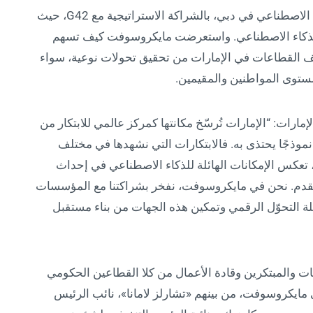
انطلقت اليوم جولة مايكروسوفت العالمية للذكاء الاصطناعي في دبي، بالشراكة الاستراتيجية مع G42، حيث
الذكاء الاصطناعي. واستعرضت مايكروسوفت كيف تسهم
 القطاعات في الإمارات من تحقيق تحولات نوعية، سواء
توى المواطنين والمقيمين.
مارات: “الإمارات تُرسّخ مكانتها كمركز عالمي للابتكار من
 نموذجًا يحتذى به. فالابتكارات التي نشهدها في مختلف
ة، تعكس الإمكانات الهائلة للذكاء الاصطناعي في إحداث
تقدم. نحن في مايكروسوفت، نفخر بشراكتنا مع المؤسسات
لة التحوّل الرقمي وتمكين هذه الجهات من بناء مستقبل
والمبتكرين وقادة الأعمال من كلا القطاعين الحكومي
 مايكروسوفت، من بينهم «تشارلز لامانا»، نائب الرئيس