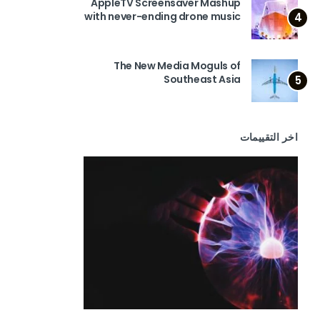
AppleTV Screensaver Mashup
with never-ending drone music
4
The New Media Moguls of
Southeast Asia
5
اخر التقييمات