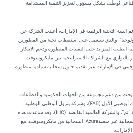
طناعي تُوظّف بشكل مسؤول لتعزيز التنمية المستدامة
بنية التحتية الرقمية في الإمارات، أعلنت الشركة عن
ولوجيا”، والذي سيعمل على استقطاب نخبة من المطورين
ية الطلب المتزايد على التقنيات المتطورة ودعم الابتكار
 بالتوازي مع الشراكة الاستراتيجية بين مايكروسوفت
الرقمي في الإمارات عبر تقديم حلول سحابية سيادية متطورة
تعاون، تمكنتCore42 ومايكروسوفت من دعم مجموعة من الجهات الحكومية والقطاعات
الحيوية التي تخضع للوائح تنظيمية صارمة، مثل بنك أبوظبي الأول (FAB)، وشركة بترول أبوظبي الوطنية
(أدنوك)، ودائرة التمكين الحكومي (DGE) ، ومنصة “تم”، والشركة العالمية القابضة (IHC). وقد ساعدت هذه
الشراكة المؤسسات على التحول إلى الحوسبة السحابية عبر منصةAzure السحابية من مايكروسوفت، مع
الإمارات.