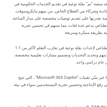
ُعد منصة “تم” نقلة نوعية في تقديم الخدمات الحكومية في
ادية وشركاء من القطاع الخاص، من بينهم مايكروسوفت
المنصة بقدرتها على تقديم توصيات مخصصة على مدار الساعة،
صطناعي يدعم عدة لغات، مما يسهم في تحسين تجربة
 بطريقة مبتكرة وسريعة.
منصة ألف للتعليم التي توظف تقنيات الذكاء الاصطناعي لإحداث نقلة نوعية في تجارب التعلم لأكثر من 1.1
دمهم وتحديد التحديات وتصميم مسارات تعليمية مخصصة،
عزّزت هيئة كهرباء ومياه دبي (ديوا) كفاءة عملياتها عبر تبنّي تقنيات “Microsoft 365 Copilot” ، التي تتيح
 رفع الإنتاجية وتحسين تجربة المستخدمين سواء في بيئة