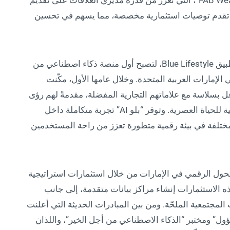
يوفر بنك أبوظبي الأول أداة “FAB Wealth RM AI Advisor”، التي تعزز من قدرة مديري العلاقات على تقديم
ما تقدم توصيات استثمارية مخصصة، مما يسهم في تحسين
أطلقت مجموعة الفطيم ميزة “Blue AI” ضمن تطبيق Blue Lifestyle، لتصبح أول منصة ذكاء اصطناعي من
لإمارات العربية المتحدة. وخلال عامها الأول، مكّنت
 بسلاسة مع علاماتهم التجارية المفضلة، مقدمةً لهم رؤى
مخصصة، وتجربة تفاعلية ديناميكية، وإرشادات ذكية للحياة العصرية. وتوفر “بلو AI” تجربة متكاملة داخل
مات المختلفة في بيئة رقمية متطورة تعزز من راحة المستخدمين
تحول الرقمي في الإمارات من خلال استثمارات استراتيجية
الاستثمارات إنشاء مراكز بيانات متقدمة، إلى جانب
لمجتمعية الملحّة. ومن بين المبادرات الحديثة التي أعلنت
ول” ومختبر “الذكاء الاصطناعي من أجل الخير”، واللذان