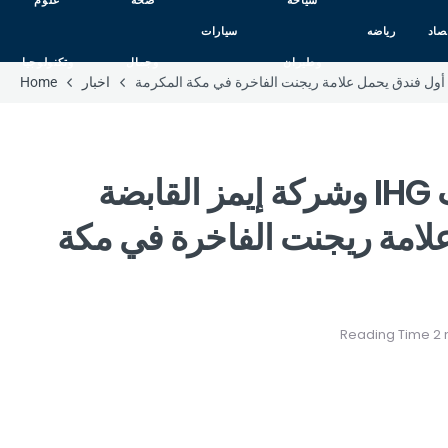
سياحه
صحه
علوم
صاد
رياضه
سيارات
وطيران
وجمال
وتكنولوجيا
اخبار
Home
مجموعة فنادق ومنتجعات IHG وشركة إيمز القابضة
لامة ريجنت الفاخرة في مكة