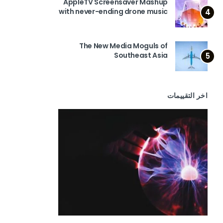
AppleTV Screensaver Mashup
with never-ending drone music
4
The New Media Moguls of
Southeast Asia
5
اخر التقييمات