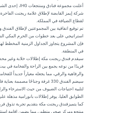
أعلنت مجموعة فناد
شركة إيمز القابضة لإطلاق علامة ريجنت الفاخر
لقطاع الضيافة في المملكة.
تم توقيع اتفاقية بين المجموعتين لإطلاق الفندق و
استراتيجي على بعد خطوات من الحرم المكي الشر
في المنطقة.
سيقدم فندق ريجنت مكة إطلالات خلابة وغير محدود
فريدًا من نوعه يجمع بين الراحة والفخامة في بيت
والرفاهية والرقي، مما يجعله معياراً جديداً للفخا
سيضم الفندق 330 غرفة وجناحًا مصممة
لتلبية احتياجات الضيوف من حيث الاسترخاء والرا
الطوابق العليا، يوفر إطلالات بانورامية مذهلة ع
كما يتميزفندق ريجنت مكة بتقديم تجربة تذوق فري
منتجع ومركز صحي متطور، مما يضمن إقامة استثنائ