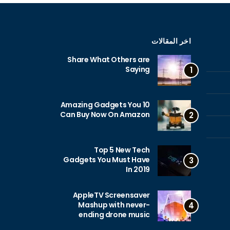
اخر المقالات
Share What Others are
Saying
1
10 Amazing Gadgets You
Can Buy Now On Amazon
2
Top 5 New Tech
Gadgets You Must Have
3
In 2019
AppleTV Screensaver
Mashup with never-
4
ending drone music