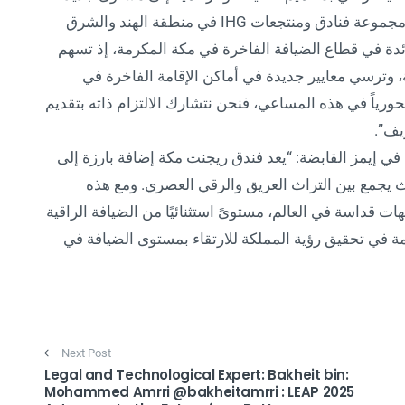
وتعليقاً على هذا الموضوع، قال هيثم مطر، رئيس مجموعة فنادق ومنتجعات IHG في منطقة الهند والشرق
ائدة في قطاع الضيافة الفاخرة في مكة المكرمة، إذ تسهم
، وترسي معايير جديدة في أماكن الإقامة الفاخرة في
حورياً في هذه المساعي، فنحن نتشارك الالتزام ذاته بتقديم
يف”.
في إيمز القابضة: “يعد فندق ريجنت مكة إضافة بارزة إلى
ث يجمع بين التراث العريق والرقي العصري. ومع هذه
 قداسة في العالم، مستوىً استثنائيًا من الضيافة الراقية
ة في تحقيق رؤية المملكة للارتقاء بمستوى الضيافة في
Next Post
:Legal and Technological Expert: Bakheit bin
Mohammed Amrri @bakheitamrri : LEAP 2025