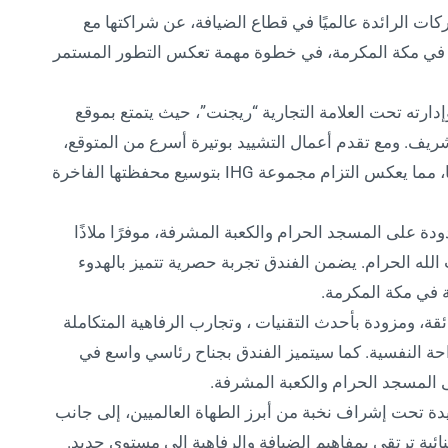
ق ومنتجعات IHG، إحدى الشركات الرائدة عالميًا في قطاع الضيافة، عن شراكتها مع
ة في مكة المكرمة، في خطوة مهمة تعكس التطور المستمر
إدارته تحت العلامة التجارية “ريجنت”، حيث يتمتع بموقع
يف. ومع تقدم أعمال التشييد بوتيرة أسرع من المتوقع،
فإن المشروع يتجاوز الجداول الزمنية المخطط لها، مما يعكس التزام مجموعة IHG بتوسيع محفظتها الفاخرة
ة على المسجد الحرام والكعبة المشرفة، موفرًا ملاذًا
 الله الحرام. يضمن الفندق تجربة حصرية تتميز بالهدوء
مة في مكة المكرمة.
 بعناية فائقة، ومزودة بأحدث التقنيات ، وتجارب الرفاهية المتكاملة
حة النفسية. كما سيتميز الفندق بجناح رئاسي واسع في
لى المسجد الحرام والكعبة المشرفة.
دة تحت إشراف نخبة من أبرز الطهاة العالميين، إلى جانب
ية ترتقي بمفاهيم الضيافة والرفاهية إلى مستوى جديد.