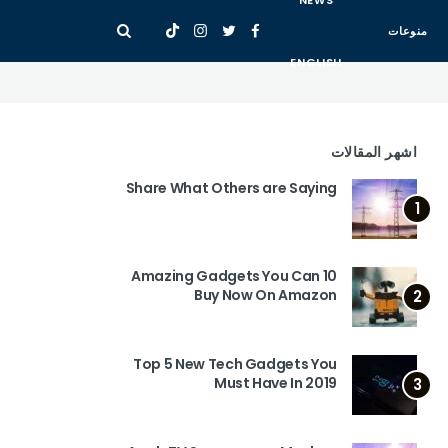
NEWS
منوعات
ENGLISH
اشهر المقالات
Share What Others are Saying
1
10 Amazing Gadgets You Can
Buy Now On Amazon
2
Top 5 New Tech Gadgets You
Must Have In 2019
3