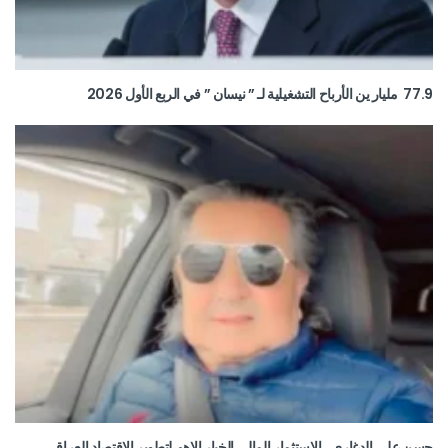
77.9 مليار ين الأرباح التشغيلية لـ ” نيسان ” في الربع الأول 2026
حسن علي الدغاري.. الاستثمار المالي الخيار الاهم لتطوير الاقتصاد العراقي