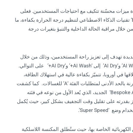
لك، توفّر أجهزة ‘Bespoke AI’ الجديدة ميزات محسّنة تتكيف مع احتياجات المستخدمين. فعلى
سبيل المثال، تستخدم ثلاجة ‘Bespoke AI Hybrid’ تقنيات الذكاء الاصطناعي لتنظيم درجة الحرارة بكفاءة، ما
لال مراقبة الحالة الداخلية والتنبؤ بتغيرات درجة
Bespoke AI Laundry’ وظائف جديدة تهدف إلى تعزيز راحة المستخدمين، وذلك من خلال
طرازات مستقلة جديدة تم فيها ترقية ميزتَي ‘AI Wash’ و‘AI Dry’ إلى ‘AI Wash+’ و‘AI Dry+’ على التوالي.
في أوروبا، تتميّز بكفاءة عالية في استهلاك الطاقة،
حيث تستهلك طاقة أقل بنسبة تصل إلى 55% مقارنة بالحد الأدنى لمتطلبات الفئة ‘A’ للغسالات. كما كشفت
سامسونج عن جهاز ‘Bespoke AI Laundry Vented Combo’ الجديد، الذي يُعد الأول من نوعه في فئته
جهاز بقدرته على تقليل وقت التجفيف بشكل كبير، حيث يُكمل
كهربائية الخاصة بها، حيث ستُطلق المكنسة اللاسلكية