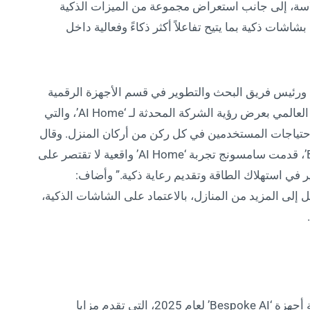
لاسة، إلى جانب استعراض مجموعة من الميزات الذكية
بشاشات ذكية بما يتيح تفاعلاً أكثر ذكاءً وفعالية داخل
 ورئيس فريق البحث والتطوير في قسم الأجهزة الرقمية
بشركة سامسونج للإلكترونيات، المؤتمر الصحفي العالمي بعرض رؤية الشركة المحدثة لـ ‘AI Home’، والتي
احتياجات المستخدمين في كل ركن من أركان المنزل. وقال
جيونغ سيونغ مون: “من خلال أجهزة ‘Bespoke AI’، قدمت سامسونج تجربة ‘AI Home’ واقعية لا تقتصر على
ير في استهلاك الطاقة وتقديم رعاية ذكية.” وأضاف:
إلى المزيد من المنازل، بالاعتماد على الشاشات الذكية،
خلال الحدث، كشفت سامسونج أيضاً عن مجموعة أجهزة ‘Bespoke AI’ لعام 2025، التي تقدم مزايا