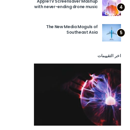
AppleTV Screensaver Mashup
with never-ending drone music
4
The New Media Moguls of
Southeast Asia
5
اخر التقييمات