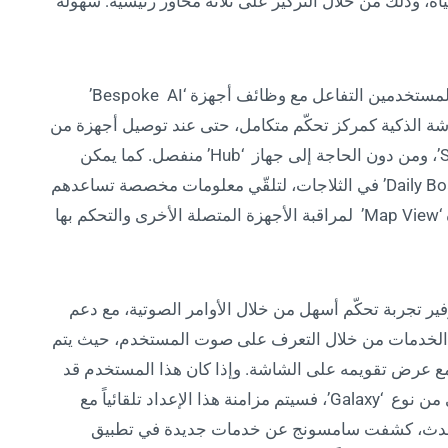
ة، وذلك من خلال التركيز على ثلاثة محاور رئيسية: سهولة
و بفضل اعتماد شاشة ‘AI Home’، أصبح بإمكان المستخدمين التفاعل مع وظائف أجهزة ‘Bespoke AI’
الذكية كمركز تحكّم متكامل، حتى عند توصيل أجهزة من
طرف ثالث، وذلك من خلال تطبيق ‘SmartThings’، ومن دون الحاجة إلى جهاز ‘Hub’ منفصل. كما يمكن
للمستخدمين الاستفادة من ميزات مثل لوحة ‘Daily Board’ في الثلاجات، لتلقّي معلومات مخصصة تساعدهم
على تنظيم يومهم بشكل أفضل، أو استخدام ميزة ‘Map View’ لمراقبة الأجهزة المتصلة الأخرى والتحكم بها
عزيز قدرات المساعد الصوتي ‘Bixby’ لتوفير تجربة تحكّم أسهل من خلال الأوامر الصوتية، مع دعم
Vo’ التي تُتيح تخصيص الخدمات من خلال التعرف على صوت المستخدم، حيث يتم
مع عرض تقويمه على الشاشة. وإذا كان هذا المستخدم قد
فعّل أيضاً خيار الرؤية المنخفضة على هاتفه الذكي من نوع ‘Galaxy’، فسيتم مزامنة هذا الإعداد تلقائياً مع
 الحدث، كشفت سامسونج عن خدمات جديدة في تطبيق