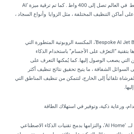
‘Bespoke AI Jet Ultra’، التي توفّر أقوى قوة شفط في العالم تصل إلى 400 واط . كما تم ترقية ميزة ‘AI
على التعرّف على أماكن التنظيف المختلفة ، مثل الزوايا وأنواع السجاد ،
كما كشفت سامسونج أيضاً عن ‘Bespoke AI Jet Bot Steam Ultra’، المكنسة الروبوتية المتطورة التي
ها بتقنية “التعرّف على الأجسام” باستخدام الذكاء
كن التي يصعب الوصول إليها. كما يُمكنها التعرف على
 التي لا يتجاوز حجمها 1 سم، وحتى السوائل الشفافة ، ما يتيح تحقيق نتائج تنظيف أكثر
 الفرشاة تلقائياً إلى الخارج، لتتمكن من تنظيف المناطق التي
يها.
م، ورعاية ذكية، وتوفير في استهلاك الطاقة
كشفت سامسونج مزيداً من التفاصيل حول رؤيتها لــ ‘AI Home’، والتزامها بدمج تقنيات الذكاء الاصطناعي