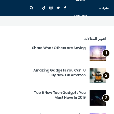
NEWS
منوعات
ENGLISH
اشهر المقالات
Share What Others are Saying
1
10 Amazing Gadgets You Can
Buy Now On Amazon
2
Top 5 New Tech Gadgets You
Must Have In 2019
3