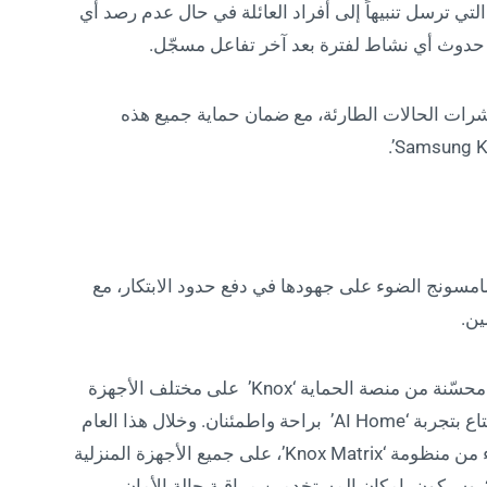
SmartThin’، من أبرزها خدمة ‘Family Care’، التي ترسل تنبيهاً إلى أفراد العائلة في حال عدم رصد أي
دوث أي نشاط لفترة بعد آخر تفاعل مسجّل.
شرات الحالات الطارئة، مع ضمان حماية جميع هذه
‘AI Home’ لعام 2025، سلّطت سامسونج الضوء على جهودها في دفع حدود الابتكار، مع
ين.
وفي هذا الإطار، ستقوم سامسونج بتطبيق نسخة محسّنة من منصة الحماية ‘Knox’ على مختلف الأجهزة
ضمن المجموعة، لتمكين المستخدمين من الاستمتاع بتجربة ‘AI Home’ براحة واطمئنان. وخلال هذا العام
تحديداً، سيتم تفعيل ميزة ‘Trust Chain’، وهي جزء من منظومة ‘Knox Matrix’، على جميع الأجهزة المنزلية
المتصلة بشبكة Wi-Fi التي ستُطرح في عام 2025. وسيكون بإمكان المستخدمين مراقبة حالة الأمان