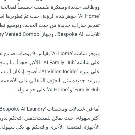
ووظائف جديدة ومبتكرة صُممت خصيصاً لمعالجة ال
‘AI Home’ جوهر هذه الرؤية، حيث تمّ تطويره
تقديم خيارات جديدة من حيث الحجم، وتوسيع نط
ثلاجات ‘Bespoke AI’، وجهاز ‘Bespoke AI Laundry Vented Combo’، والغسالات والمجففات الذكية.
على شاشة ‘AI Family Hub’ ال
على ميزة ‘AI Vision Inside
Family Hub’ و ‘AI Home’ على حدٍ سواء.
أكثر سهولة، حيث يمكن للمستخدمين التحكم بدورا
الأجهزة المتصلة الأخرى والتحكم بها بكل سهولة.