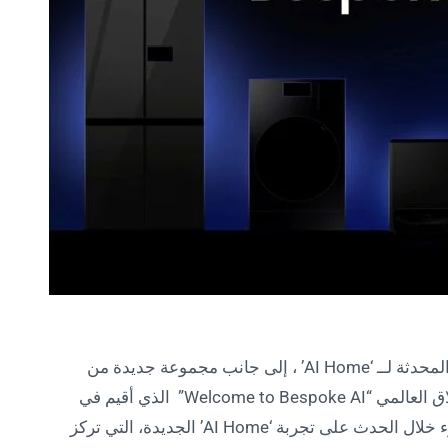
كشفت شركة سامسونج للإلكترونيات عن رؤيتها المحدثة لــ ‘AI Home’ ، إلى جانب مجموعة جديدة من
الأجهزة المنزلية المبتكرة، وذلك خلال حدث الإطلاق العالمي “Welcome to Bespoke AI” الذي أقيم في
العاصمة الكورية سيول. وسلّطت سامسونج الضوء خلال الحدث على تجربة ‘AI Home’ الجديدة، التي تركز