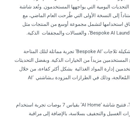
تحديات اليومية التي يواجهها المستخدمون. وتُعد شاشة
ا استناداً إلى النسخة الأولى التي طُرحت العام الماضي، مع
اق استخدامها لتشمل مجموعة أوسع من المنتجات مثل
وتوفر شاشة ‘AI Home’ بقياس 9 بوصات ضمن تشكيلة ثلاجات ‘Bespoke AI’ تجربة مماثلة لتلك المتاحة
أكبر حجماً، ما يمنح المستخدمين مزيداً من الخيارات الذكية. وبفضل التحديثات
’، أصبح بإمكان المستخدمين إدارة المواد الغذائية بشكل أكثر كفاءة، من خلال
ميزات جديدة مثل التعرّف التلقائي على الأطعمة المُعالجة، وذلك في الطرازات المزودة بـشاشتي ‘AI
أما في غسالات ومجففات ‘Bespoke AI Laundry’، فتتيح شاشة ‘AI Home’ بقياس 7 بوصات تجربة استخدام
ت الغسيل والتجفيف بسلاسة، بالإضافة إلى مراقبة