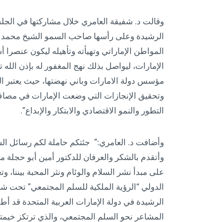
وقالت د. شفيقة العامري خلال مشاركتها في الجلسة
الرشيدة وعلى رأسها صاحب السمو الشيخ محمد بن 
المواطن الإماراتي وتهيأته وتأهيله ليكون عنصرا أ
الإمارات، ليواصل بذلك نهج المغفور له بإذن الله 
مؤسس دولة الامارات وباني نهضتها، حيث يعتبر الم
وتحقيق الإنجازات التي وضعت الإمارات في مصاف
التطور والنمو الاقتصادي والابتكار والإبداع”.
وأضافت د. العامري:” جئتكم حاملة لكم رسائل الس
وأتقدم بالشكر والعرفان للدكتور أمين أبو حجلة م
على مبدأ نشر السلام والوئام ونثر المحبة بيننا، و
الدولي “الرؤية الملكية للسلم المجتمعي” تحت شعار 
المشاعر نحو السلم المجتمعي، والذي ترتكز خيمته