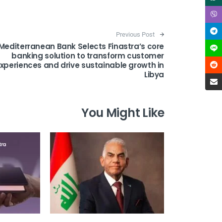
Post navigation
Previous Post
Mediterranean Bank Selects Finastra’s core
banking solution to transform customer
xperiences and drive sustainable growth in
Libya
You Might Like