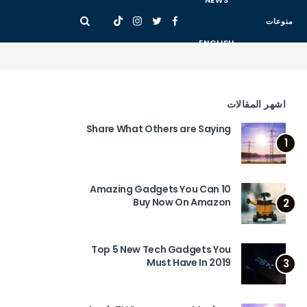
NEWS
منوعات
ENGLISH
اشهر المقالات
Share What Others are Saying
1
10 Amazing Gadgets You Can
Buy Now On Amazon
2
Top 5 New Tech Gadgets You
Must Have In 2019
3