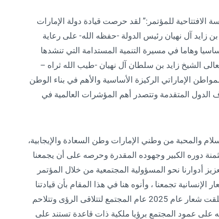
 الافتتاحية للمؤتمر:” لقد حرصت قيادة دولة الإمارات
زايد آل نهيان رئيس الدولة -حفظه الله- على رعاية
ساسيا وهاما في مسيرة التنمية المستدامة التي تنشدها
تعالى الشيخ زايد بن سلطان آل نهيان -طيب الله ثراه –
واطن الإماراتي الركيزة الأساسية والأهم في بناء الوطن
 الدول المتقدمة وتتصدر أهم المؤشرات العالمية في
لام والمحبة من وطني الإمارات وطن السعادة والإيجابية،
ثمنة دوره الكبير وجهوده المقدرة وحرصه على أن يجمعنا
تعزيز أدوارنا نحو المسؤولية المجتمعية من خلال المؤتمر
الإنسانية تجمعنا ، وأنوه هنا في هذا المقام بأن قيادتنا
الرشيدة في دولة الإمارات العربية المتحدة قد أطلقت شعار عام 2025 عام المجتمع لتتلاقى الرؤى وتتلاحم
 على عمود المجتمع برؤيا ملكية ذات قاعدة تستند على