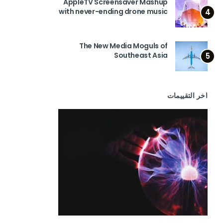
AppleTV Screensaver Mashup
with never-ending drone music
4
The New Media Moguls of
Southeast Asia
5
اخر التقييمات