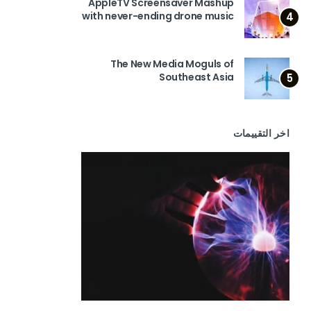
AppleTV Screensaver Mashup
with never-ending drone music
4
The New Media Moguls of
Southeast Asia
5
اخر التقييمات