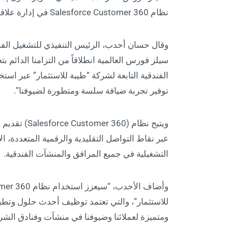
نظام Salesforce Customer 360 في إدارة علاقات عملاء شركة “طيبة للاستثمار”.
وقال حسان أحدب، الرئيس التنفيذي للتشغيل الفندق
سيلز فورس العالمية انطلاقاً من التزامنا الدائم 
الفندقية التابعة لشركة “طيبة للاستثمار” عبر اس
توفير تجربة ضيافة سلسة ومتطورة لضيوفنا”.
ويتيح نظام (
عبر نقاط التواصل التقليدية والرقمية المتعددة، ا
التشغيلية في جميع المرافق والمنشآت الفندقية.
للاستثمار”، والتي تعتمد توظيف أحدث حلول وتطبي
ومتميزة لعملائنا وضيوفنا في منشآت وفنادق الشرك