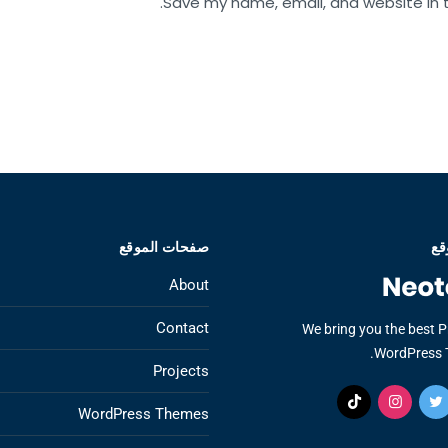
Save my name, email, and website in t
قع
صفحات الموقع
About
Contact
We bring you the best 
WordPress 
Projects
WordPress Themes