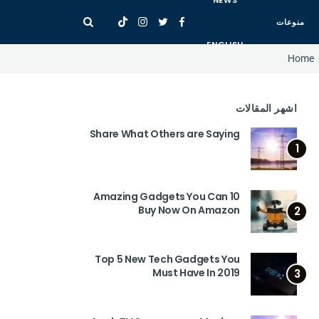
NEWS
منوعات
ENGLISH
Home
اشهر المقالات
Share What Others are Saying
1
10 Amazing Gadgets You Can
Buy Now On Amazon
2
Top 5 New Tech Gadgets You
Must Have In 2019
3