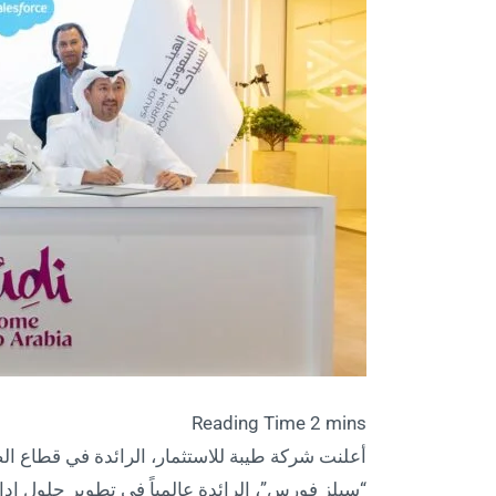
أعلنت شركة طيبة للاستثمار، الرائدة في قطاع الضي
“سيلز فورس”، الرائدة عالمياً في تطوير حلول إدا