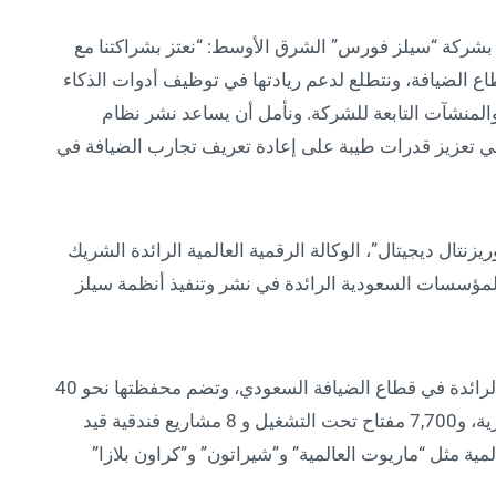
 بشركة “سيلز فورس” الشرق الأوسط: “نعتز بشراكتنا مع
طاع الضيافة، ونتطلع لدعم ريادتها في توظيف أدوات الذكاء
والمنشآت التابعة للشركة. ونأمل أن يساعد نشر نظام
S) من سيلز فورس في تعزيز قدرات طيبة على إعادة تعريف تجارب الضيافة في
يزنتال ديجيتال”، الوكالة الرقمية العالمية الرائدة الشريك
لمؤسسات السعودية الرائدة في نشر وتنفيذ أنظمة سيلز
يُشار إلى أن شركة “طيبة للاستثمار” تعد الشركة الرائدة في قطاع الضيافة السعودي، وتضم محفظتها نحو 40
منشأة تشمل فنادق ومجمعات سكنية ومراكز تجارية، و7,700 مفتاح تحت التشغيل و 8 مشاريع فندقية قيد
ية مثل “ماريوت العالمية” و”شيراتون” و”كراون بلازا”