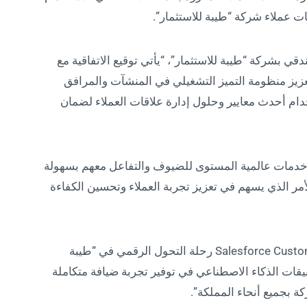
ي بشركة “طيبة للاستثمار”، “يأتي توقيع الاتفاقية مع
بتعزيز منظومة التميز التشغيلي في المنشآت والمرافق
تخدام أحدث معايير وحلول إدارة علاقات العملاء لضمان
Salesforce Customer 360) تقديم خدمات عالمية المستوى للضيوف والتفاعل معهم بسهولة
لأمر الذي يسهم في تعزيز تجربة العملاء وتحسين الكفاءة
وأضاف الأحدب، “سيعزز استخدام نظام Salesforce Customer 360 رحلة التحول الرقمي في “طيبة
قات الذكاء الاصطناعي في توفير تجربة ضيافة متكاملة
ة بجميع أنحاء المملكة”.