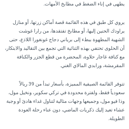
يطهى في إناء الضغط في مطابخ الأمهات.
يروي كل طبق في هذه القائمة قصة أماكن زرتها، أو منازل
يراودك الحنين إليها، أو مطابخ تفتقدها، من رارا غوشت
الشهية المطهوة ببطء إلى برياني دجاج غونغورا اللاذع، حتى
أن الحلوى تحتفي بهذه الثنائية التي تجمع بين التقاليد والابتكار،
مع كنافة غاجار حلاوة، المحضرة من قطع الجزر والكنافة
المقرمشة، ورابدي المالاي الغني.
تتوفر القائمة الصيفية المميزة، بأسعار تبدأ من 39 ريالاً
سعودياً فقط، ولفترة محدودة في تركي سكوير، ونخيل مول،
وذا فيو مول، وجميعها وجهات مثالية لتناول غداء هادئ أو وجبة
عشاء تعيد إليك ذكريات الماضي، دون عناء رحلة العودة
الطويلة.