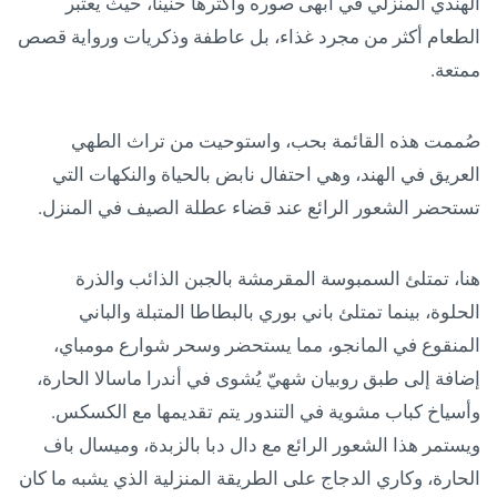
الهندي المنزلي في أبهى صوره وأكثرها حنيناً، حيث يعتبر
الطعام أكثر من مجرد غذاء، بل عاطفة وذكريات ورواية قصص
ممتعة.
صُممت هذه القائمة بحب، واستوحيت من تراث الطهي
العريق في الهند، وهي احتفال نابض بالحياة والنكهات التي
تستحضر الشعور الرائع عند قضاء عطلة الصيف في المنزل.
هنا، تمتلئ السمبوسة المقرمشة بالجبن الذائب والذرة
الحلوة، بينما تمتلئ باني بوري بالبطاطا المتبلة والباني
المنقوع في المانجو، مما يستحضر وسحر شوارع مومباي،
إضافة إلى طبق روبيان شهيّ يُشوى في أندرا ماسالا الحارة،
وأسياخ كباب مشوية في التندور يتم تقديمها مع الكسكس.
ويستمر هذا الشعور الرائع مع دال دبا بالزبدة، وميسال باف
الحارة، وكاري الدجاج على الطريقة المنزلية الذي يشبه ما كان