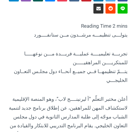
يتولـــى تنظيمـــه مرشــدون مــن ستانفــــورد
تجربـــة تعليميــــة عمليـــة فريـــدة مـــن نوعهـــــا
للمبتكريــــن المراهقيـــــن
يتـــمّ تنظيمهــا فــي جميــع أنحــاء دول مجلـس التعــاون
الخليجـــي
أعلن مختبر التعلّم “آ ليرنينــــج لاب”، وهو المنصة الإقليمية
لاستكشاف المهن للمراهقين، عن إطلاق برنامج جديد لتنمية
الشباب موجّه إلى طلبة المدارس الثانوية في دول مجلس
التعاون الخليجي. يقام البرنامج التدريبي للابتكار والقيادة من