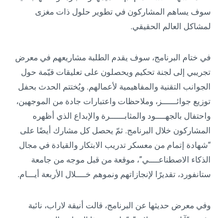
سوف يساهم المشاركون في تطوير حلول ذات مغزى
لمشاكل العالم الحقيقي.
في ختام البرنامج، سوف يقدم الطلبة مشاريعهم في معرض
تجريبي إلى لجنة تحكيم ويحصلون على تعليقات قيّمة حول
الجوانب التقنية والمفاهيمية لأعمالهم. ويُختتم الحدث بحفل
توزيع جوائــــــز، وملاحظات واعتبارات جادة من الموجهين،
واحتفال بالجهــــود والمثابــــــرة والإبداع الذي أظهره
المشاركون خلال البرنامج. ثمّ يحصل كل مشارك أيضًا على
“شهادة إتمام من معسكر تدريب الابتكار والقيادة في مجال
الذكاء الاصطناعــــي”، موقعة من قبل موجه من جامعة
ستانفورد، تقديرًا لإنجازاتهم ونموهم خــــلال الأربعة أيـــام.
وفي معرض حديثها عن البرنامج، قالت أنيقة لاراب، نائبة