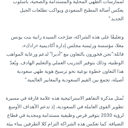
لممارسات الطهي المحلية والمستدامة والصحية، بأسلوب
يعكس أصالة المطبخ السعودي ويواكب تطلعات الجيل
الجديد.”
وتعليقًا على هذه الشراكة، صرّحت السيدة رانية بنت يونس
معلا، مؤسسة ورئيسة مجلس إدارة أكاديمية «زادك»،
قائلة:”نحن فخورون بالتعاون مع “أديرا” لدعم ورعاية المواهب
الوطنية، وذلك بتوفير التدريب العملي والتعليم الهادف. ويُعدّ
هذا التعاون خطوة نوعية نحو ترسيخ هوية طهي سعودية
أصيلة، تجمع بين القيم السعودية والمعايير العالمية.”
تُمثل مذكرة التفاهم الاستراتيجية هذه علامة فارقة في مسيرة
تطوير القوى العاملة في السعودية، إذ تدعم الأهداف الأوسع
لرؤية 2030 بتوفير فرص وظيفية مستدامة ومجدية في قطاع
الضيافة. كما تعكس هذه الشراكة التزام كلا الطرفين ببناء بيئة