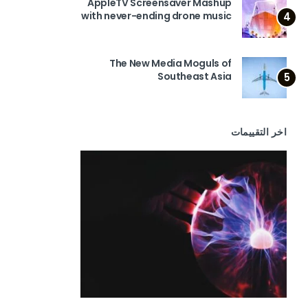
AppleTV Screensaver Mashup
with never-ending drone music
4
The New Media Moguls of
Southeast Asia
5
اخر التقييمات