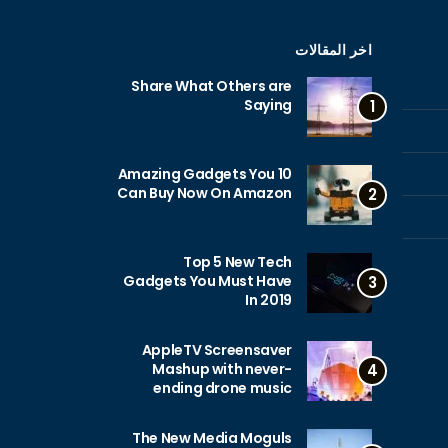
اخر المقالات
Share What Others are
Saying
1
10 Amazing Gadgets You
Can Buy Now On Amazon
2
Top 5 New Tech
Gadgets You Must Have
3
In 2019
AppleTV Screensaver
Mashup with never-
4
ending drone music
The New Media Moguls