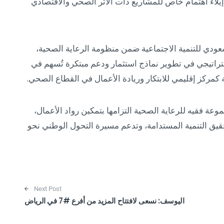
 إيلاء اهتمام خاص للمشاريع ذات الأثر الصحي والاقتصادي
لسعودي للتنمية الاجتماعية ضمن منظومة الرعاية الصحية،
راتيجي في تطوير نماذج استثمار ودعم مبتكرة تُسهم في
كمركز إقليمي للابتكار وريادة الأعمال في القطاع الصحي.
تها في DeveGo 2025، تؤكد مجموعة فقيه للرعاية الصحية التزامها بتمكين رواد الأعمال،
حقيق التنمية المستدامة، وتدعم مسيرة التحول الوطني نحو
Next Post
اليوسف: نسعى لافتتاح المزيد من أفرع #7 في الرياض