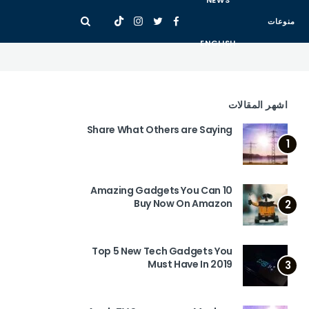
NEWS
منوعات
ENGLISH
اشهر المقالات
Share What Others are Saying
1
10 Amazing Gadgets You Can
Buy Now On Amazon
2
Top 5 New Tech Gadgets You
Must Have In 2019
3