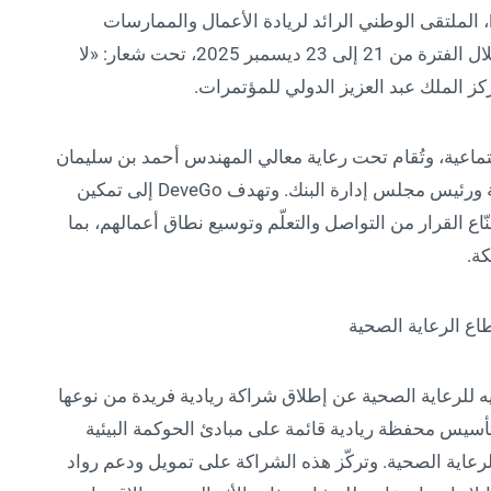
مجموعة فقيه للرعاية الصحية في DeveGo 2025، الملتقى الوطني الرائد لريادة الأعمال والممارسات
الحديثة في الأعمال، والذي يُقام بمدينة الرياض خلال الفترة من 21 إلى 23 ديسمبر 2025، تحت شعار: «لا
اجتماعية، وتُقام تحت رعاية معالي المهندس أحمد بن سليمان
الراجحي وزير الموارد البشرية والتنمية الاجتماعية ورئيس مجلس إدارة البنك. وتهدف DeveGo إلى تمكين
ع القرار من التواصل والتعلّم وتوسيع نطاق أعمالهم، بما
ة.
اع الرعاية الصحية
D، تعلن مجموعة فقيه للرعاية الصحية عن إطلاق شراكة ريادية فريدة من نوعها
تأسيس محفظة ريادية قائمة على مبادئ الحوكمة البيئية
ES) مخصصة لقطاع الرعاية الصحية. وتركّز هذه الشراكة على تمويل ودعم رواد