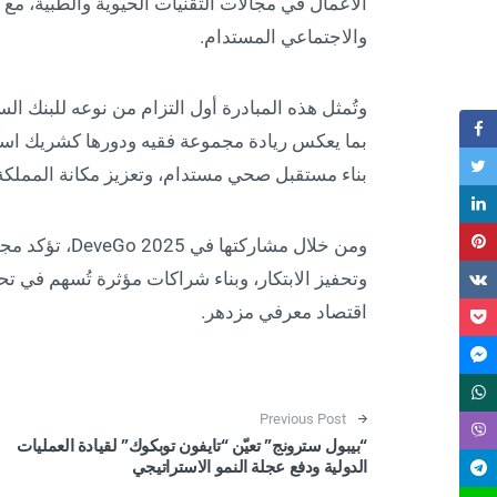
الأعمال في مجالات التقنيات الحيوية والطبية، مع
والاجتماعي المستدام.
وتُمثل هذه المبادرة أول التزام من نوعه للبنك ا
بما يعكس ريادة مجموعة فقيه ودورها كشريك است
بناء مستقبل صحي مستدام، وتعزيز مكانة المملكة 
ومن خلال مشارك
وتحفيز الابتكار، وبناء شراكات مؤثرة تُسهم في ت
اقتصاد معرفي مزدهر.
Post navigation
Previous Post
“بيبول سترونج” تعيّن “تايفون توبكوك” لقيادة العمليات
الدولية ودفع عجلة النمو الاستراتيجي