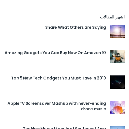
اشهر المقالات
Share What Others are Saying
10 Amazing Gadgets You Can Buy Now On Amazon
Top 5 New Tech Gadgets You Must Have In 2019
AppleTV Screensaver Mashup with never-ending
drone music
The New Media Moguls of Southeast Asia