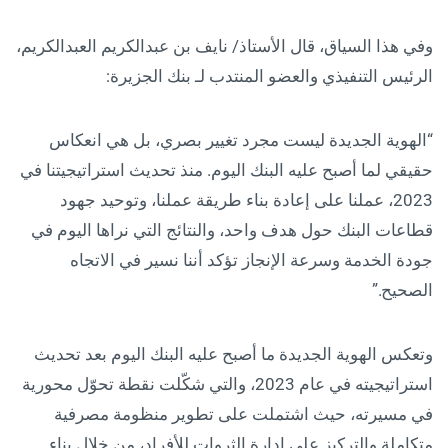
وفي هذا السياق، قال الأستاذ/ نايف بن عبدالكريم العبدالكريم،
الرئيس التنفيذي والعضو المنتدب لـ بنك الجزيرة:
“الهوية الجديدة ليست مجرد تغيير بصري، بل هي انعكاس
حقيقي لما أصبح عليه البنك اليوم. منذ تحديث استراتيجيتنا في
2023، عملنا على إعادة بناء طريقة عملنا، وتوحيد جهود
قطاعات البنك حول هدف واحد، والنتائج التي نراها اليوم في
جودة الخدمة وسرعة الإنجاز تؤكد أننا نسير في الاتجاه
الصحيح.”
وتعكس الهوية الجديدة ما أصبح عليه البنك اليوم بعد تحديث
استراتيجيته في عام 2023، والتي شكّلت نقطة تحوّل محورية
في مسيرته، حيث اشتملت على تطوير منظومة مصرفية
متكاملة والتركيز على إدارة الثروات للأفراد، من خلال بناء