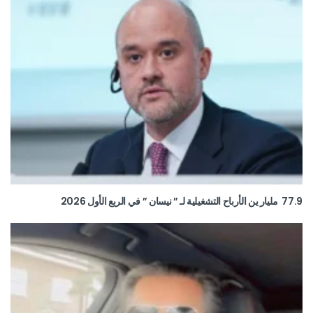
77.9 مليار ين الأرباح التشغيلية لـ ” نيسان ” في الربع الأول 2026