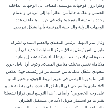
وطرابزون كوجهات موسمية، لتضاف إلى الوجهات الداخلية
الخمس والقائمة حالياً من مطار أبها إلى الرياض والدمام
وجدة والمدينة المنورة وتبوك، في حين سيتضاعف عدد
الوجهات الدولية والداخلية المرتبطة بأبها بشكل تدريجي.
وقال بندر المهنا، الرئيس التنفيذي والعضو المنتدب لشركة
طيران ناس “يمثل إطلاق مركز العمليات الجديد في أبها
خطوة استراتيجية ضمن رؤيتنا لبناء شبكة تشغيل وطنية
متكاملة تغطي مختلف مناطق المملكة. وكوننا أول ناقل جوي
سعودي يشغّل عملياته من خمسة مراكز رئيسية، فهذا يعكس
التزامنا بدورنا الوطني في تعزيز الربط الجوي، وتحفيز النمو
الاقتصادي والسياحي في المناطق الواعدة، وفي منطقة عسير
على وجه الخصوص.” وأضاف، ” هذا التوسع ليس قرارًا تشغيليًا
بقدر ما هو استثمار طويل الأمد في مستقبل الطيران
والسياحة بالمملكة، ودعم مباشر لتحوّل عسير إلى وجهة