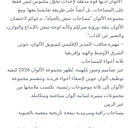
“الألوان لديها قوة مذهلة لإحداث تحوّل ملموس ليس فقط
على المساحات، بل أيضاً على طريقة تعايشنا معها. ومع
مجموعة الألوان “مساحات تنبض بالحياة”، ندعوكم لاحتضان
الألوان بثقة، ورؤية منزلكم وكأنه لوحة تنبض بالإبداع والتوازن،
والتعبير عن الذات”.
– مهيرة صاقب، المدير الإقليمي لتسويق الألوان، جوتن
الشرق الأوسط والهند وإفريقيا
ثلاثة أجواء للمساحات
عبر تصاميم وصور مُلهمة، تُظهر مجموعة الألوان 2026 كيفية
توظيف ألوان جوتن لإضفاء أجواء فريدة. وتنقسم مجموعة
الألوان إلى ثلاثة موضوعات رئيسية، تكتسب ملامحها من
مجموعات مميزة لثمانية ألوان متناغمة ومتكاملة.
عبر الزمن
مساحات راقية وسرمدية بنفحة تاريخية مفعمة بالحيوية.