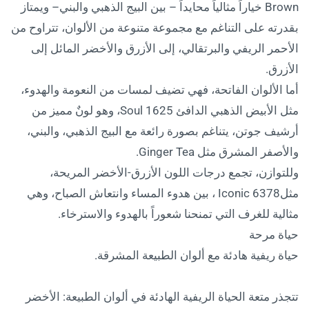
Brown خياراً مثالياً محايداً – بين البيج الذهبي والبني– ويمتاز
بقدرته على التناغم مع مجموعة متنوعة من الألوان، تتراوح من
الأحمر الريفي والبرتقالي، إلى الأزرق والأخضر المائل إلى
الأزرق.
أما الألوان الفاتحة، فهي تضيف لمسات من النعومة والهدوء،
مثل الأبيض الذهبي الدافئ 1625 Soul، وهو لونٌ مميز من
أرشيف جوتن، يتناغم بصورة رائعة مع البيج الذهبي، والبني،
والأصفر المشرق مثل Ginger Tea.
وللتوازن، تجمع درجات اللون الأزرق-الأخضر المريحة،
مثل6378 Iconic ، بين هدوء المساء وانتعاش الصباح، وهي
مثالية للغرف التي تمنحنا شعوراً بالهدوء والاسترخاء.
حياة مرحة
حياة ريفية هادئة مع ألوان الطبيعة المشرقة.
تتجذر متعة الحياة الريفية الهادئة في ألوان الطبيعة: الأخضر