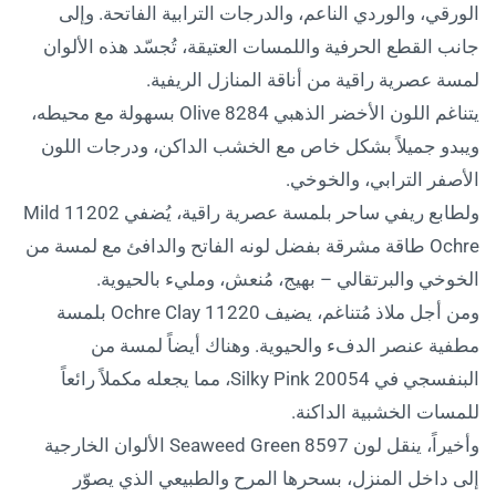
الورقي، والوردي الناعم، والدرجات الترابية الفاتحة. وإلى
جانب القطع الحرفية واللمسات العتيقة، تُجسّد هذه الألوان
لمسة عصرية راقية من أناقة المنازل الريفية.
يتناغم اللون الأخضر الذهبي 8284 Olive بسهولة مع محيطه،
ويبدو جميلاً بشكل خاص مع الخشب الداكن، ودرجات اللون
الأصفر الترابي، والخوخي.
ولطابع ريفي ساحر بلمسة عصرية راقية، يُضفي 11202 Mild
Ochre طاقة مشرقة بفضل لونه الفاتح والدافئ مع لمسة من
الخوخي والبرتقالي – بهيج، مُنعش، ومليء بالحيوية.
ومن أجل ملاذ مُتناغم، يضيف 11220 Ochre Clay بلمسة
مطفية عنصر الدفء والحيوية. وهناك أيضاً لمسة من
البنفسجي في 20054 Silky Pink، مما يجعله مكملاً رائعاً
للمسات الخشبية الداكنة.
وأخيراً، ينقل لون 8597 Seaweed Green الألوان الخارجية
إلى داخل المنزل، بسحرها المرح والطبيعي الذي يصوّر