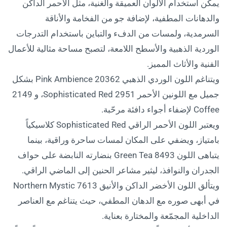
يمكن استخدام الألوان العميقة والغنية، مثل الأحمر الداكن
والدهانات المطفية، لإضافة جو من الفخامة والأناقة
السرمدية، ولمسات من الدفء والتباين باستخدام التدرجات
الوردية الذهبية والأسطح اللامعة، لتصبح مساحة مثالية للأعمال
الفنية والأثاث المميز.
ويتناغم اللون الوردي الذهبي 20362 Pink Ambience بشكل
جميل مع اللونين الأحمر 2951 Sophisticated Red، و 2149
Coffee لإضفاء أجواء دافئة مرحّبة.
ويعتبر اللون الأحمر الراقي Sophisticated Red كلاسيكياً
بامتياز، ويضفي على المكان لمسات ساحرة وراقية، بينما
يتباهى اللون 8493 Green Tea بنضارته النابضة على حواف
الجدران والنوافذ، ليثير مشاعر الحنين إلى الماضي الراقي.
ويتألق اللون الأخضر الداكن والأنيق 7613 Northern Mystic
في أبهى صوره مع الدهان المطفي، حيث يتناغم مع العناصر
الداخلية المجمّعة والمختارة بعناية.