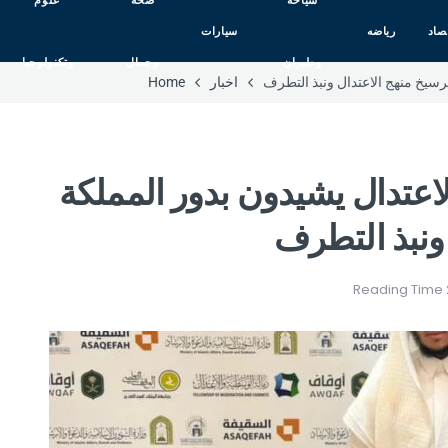
سياحه
صحه
علوم
صاد
رياضه
سيارات
وطيران
وجمال
وتكنولوجيا
رسيخ منهج الاعتدال ونبذ التطرف
اخبار
Home
اعتدال يشيدون بدور المملكة
ونبذ التطرف