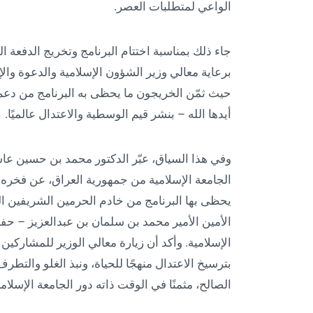
الواعي لمتطلبات العصر.
جاء ذلك بمناسبة اختتام البرنامج وتخريج الدفعة الثا
برعاية معالي وزير الشؤون الإسلامية والدعوة وال
حيث ثمّن الخريجون ما يحظى به البرنامج من دعمٍ
أيدها الله – بنشر قيم الوسطية والاعتدال عالميًا.
وفي هذا السياق، عبّر الدكتور محمد بن حسين عاش
الجامعة الإسلامية من جمهورية العراق، عن فخره بال
يحظى بها البرنامج من خادم الحرمين الشريفين ا
الأمين الأمير محمد بن سلمان بن عبدالعزيز – حف
الإسلامية. وأكد أن زيارة معالي الوزير للمشاركين ت
بترسيخ الاعتدال منهجًا للحياة، ونبذ الغلو والتطر
الصالح، مثمنًا في الوقت ذاته دور الجامعة الإسلام