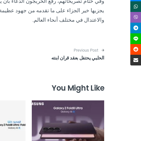
وفي ختام تصريحاتهم، رفع الخريجون الدعاء بأن يحف
يجزيها خير الجزاء على ما تقدمه من جهود عظيمة
والاعتدال في مختلف أنحاء العالم.
Post navigation
Previous Post
الحلبي يحتفل بعقد قران ابنته
You Might Like