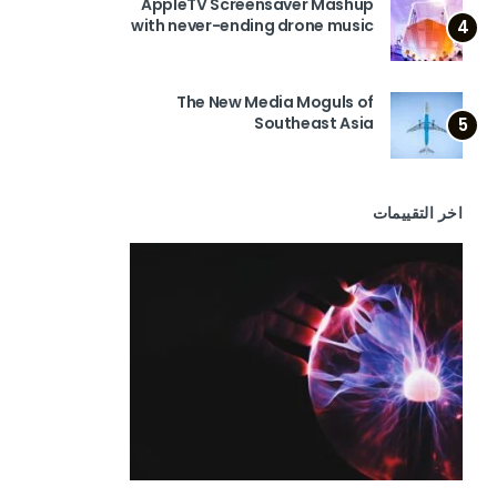
AppleTV Screensaver Mashup
with never-ending drone music
4
The New Media Moguls of
Southeast Asia
5
اخر التقييمات