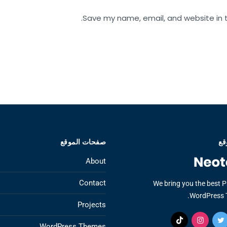
Save my name, email, and website in t
قع
صفحات الموقع
About
Contact
We bring you the best 
WordPress 
Projects
WordPress Themes