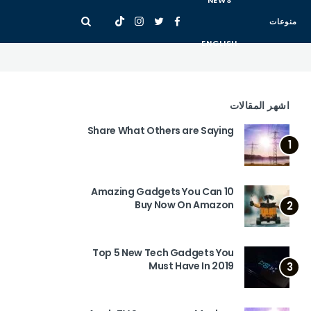
NEWS
منوعات
ENGLISH
اشهر المقالات
Share What Others are Saying
1
10 Amazing Gadgets You Can
Buy Now On Amazon
2
Top 5 New Tech Gadgets You
Must Have In 2019
3