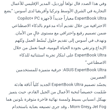
وفي هذا الصدد قال تولغا أوزديل، المدير الإقليمي للأعمال
التجارية في الشرق الأوسط وتركيا وأفريقيا لدى أسوس: “يضع
ExpertBook Ultra معياراً جديداً لأجهزة Copilot+ PC
الاحترافية من خلال تقديم أداء مدعوم بالذكاء الاصطناعي
ضمن تصميم رفيع واحترافي مع مستوى عالٍ من الأمان.
ونهدف في أسوس إلى تقديم حلول تُبسّط العمل وتُلهم
الإبداع وترتقي بجودة الحياة اليومية، فيما نعمل من خلال
ExpertBook Ultra على ابتكار تجربة استثنائية للذكاء
الاصطناعي.”
ASUS ExpertBook Ultra: حرفية متميزة للمستخدمين
العصريين
يجسّد تصميم ExpertBook Ultra الجديد كلياً أناقة هادئة
صُمّمت خصيصاً لنخبة الأعمال من الجيل القادم، حيث يتميز
بهيكل انسيابي بسيط ولمسة نهائية فاخرة متوفرة بلونين هما
Jet Fog وMorn Grey ، وقد جرى تصنيعه بعناية باستخدام