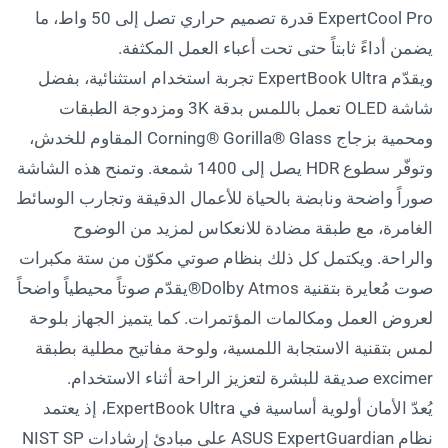
ExpertCool Pro قدرة تصميم حراري تصل إلى 50 واط، ما
يضمن أداءً ثابتاً حتى تحت أعباء العمل المكثفة.
ويقدّم ExpertBook Ultra تجربة استخدام استثنائية، بفضل
شاشة OLED تعمل باللمس بدقة 3K ومزدوجة الطبقات
ومحمية بزجاج Corning®️ Gorilla®️ Glass المقاوم للخدش،
وتوفّر سطوع HDR يصل إلى 1400 شمعة. وتمنح هذه الشاشة
صوراً واضحة ونابضة بالحياة للأعمال الدقيقة وتجارب الوسائط
الغامرة، مع طبقة مضادة للانعكاس لمزيد من الوضوح
والراحة. ويكتمل كل ذلك بنظام صوتي مكوّن من ستة مكبرات
صوت مُعايرة بتقنية Dolby Atmos®️يقدّم صوتاً محيطياً واضحاً
لعروض العمل ومكالمات المؤتمرات. كما يتميز الجهاز بلوحة
لمس بتقنية الاستجابة اللمسية، ولوحة مفاتيح مطلية بطبقة
excimer صديقة للبشرة لتعزيز الراحة أثناء الاستخدام.
يُعدّ الأمان أولوية أساسية في ExpertBook Ultra، إذ يعتمد
نظام ASUS ExpertGuardian على مبادئ إرشادات NIST SP