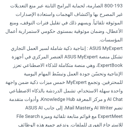
800-193 الصارمة، لحماية البرامج الثابتة عبر منع التعديلات
غير المصرح بها واكتشاف الهجمات واستعادة الإصدارات
الموثوقة تلقائياً. ويسهم ذلك في تقليل فترات التوقف، ومنع
الأعطال، وضمان موثوقية بمستوى حكومي لاستمرارية أعمال
المؤسسات.
ASUS MyExpert : إنتاجية ذكية شاملة لسير العمل التجاري
تشكل منصة ASUS MyExpert العنصر المركزي في أجهزة
ExpertBook، وهي منصة متكاملة للذكاء الاصطناعي تعزز
الإنتاجية وتحسّن جودة العمل وتبسّط المهام اليومية
للمحترفين. وتجمع MyExpert خمس ميزات ذكية ضمن واجهة
واحدة سهلة الاستخدام، تشمل الدردشة بالذكاء الاصطناعي
AI Chat و مركز المعرفة Knowledge Hub، وأدوات متقدمة
تضم AI Writer وMail Master، إلى جانب ASUS AI
ExpertMeet مع قوائم متابعة تلقائية وميزة File Search
للاسترجاع الفوري للملفات. وتدعم جميع هذه الوظائف