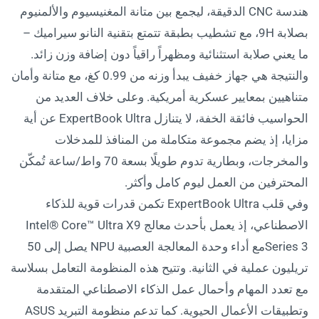
هندسة CNC الدقيقة، ليجمع بين متانة المغنيسيوم والألمنيوم
بصلابة 9H، مع تشطيب بطبقة تتمتع بتقنية النانو سيراميك –
ما يعني صلابة استثنائية ومظهراً راقياً دون إضافة وزن زائد.
والنتيجة هي جهاز خفيف يبدأ وزنه من 0.99 كغ، مع متانة وأمان
متناهيين بمعايير عسكرية أمريكية. وعلى خلاف العديد من
الحواسيب فائقة الخفة، لا يتنازل ExpertBook Ultra عن أية
مزايا، إذ يضم مجموعة متكاملة من المنافذ للمدخلات
والمخرجات، وبطارية تدوم طويلًا بسعة 70 واط/ساعة تُمكّن
المحترفين من العمل ليوم كامل وأكثر.
وفي قلب ExpertBook Ultra تكمن قدرات قوية للذكاء
الاصطناعي، إذ يعمل بأحدث معالج Intel®️ Core™️ Ultra X9
Series 3مع أداء وحدة المعالجة العصبية NPU يصل إلى 50
تريليون عملية في الثانية. وتتيح هذه المنظومة التعامل بسلاسة
مع تعدد المهام وأحمال عمل الذكاء الاصطناعي المتقدمة
وتطبيقات الأعمال الحيوية. كما تدعم منظومة التبريد ASUS