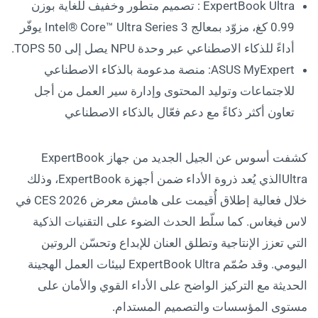
ExpertBook Ultra : تصميم متطور وخفيف للغاية بوزن
0.99 كغ، مزوّد بمعالج Intel®️ Core™️ Ultra Series 3 يوفّر
أداءً للذكاء الاصطناعي عبر وحدة NPU يصل إلى 50 TOPS.
ASUS MyExpert: منصة مدعومة بالذكاء الاصطناعي
للاجتماعات وتوليد المحتوى وإدارة سير العمل من أجل
تعاون أكثر ذكاءً مع دعم فعّال بالذكاء الاصطناعي
كشفت أسوس عن الجيل الجديد من جهاز ExpertBook
Ultraالذي يُعد ذروة الأداء ضمن أجهزة ExpertBook، وذلك
خلال فعالية إطلاق أُقيمت على هامش معرض CES 2026 في
لاس فيغاس. كما سلّط الحدث الضوء على التقنيات الذكية
التي تعزز الإنتاجية وتطلق العنان للإبداع وتحسّن الروتين
اليومي. وقد صُمّم ExpertBook Ultra لبيئات العمل الهجينة
الحديثة مع التركيز الواضح على الأداء القوي والأمان على
مستوى المؤسسات والتصميم المستدام.