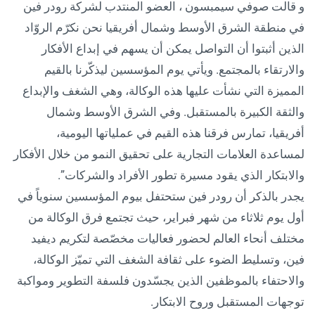
و قالت صوفي سيمبسون ، العضو المنتدب لشركة رودر فين
في منطقة الشرق الأوسط وشمال أفريقيا نحن نكرّم الروّاد
الذين أثبتوا أن التواصل يمكن أن يسهم في إبداع الأفكار
والارتقاء بالمجتمع. ويأتي يوم المؤسسين ليذكّرنا بالقيم
المميزة التي نشأت عليها هذه الوكالة، وهي الشغف والإبداع
والثقة الكبيرة بالمستقبل. وفي الشرق الأوسط وشمال
أفريقيا، تمارس فرقنا هذه القيم في عملياتها اليومية،
لمساعدة العلامات التجارية على تحقيق النمو من خلال الأفكار
والابتكار الذي يقود مسيرة تطور الأفراد والشركات”.
يجدر بالذكر أن رودر فين ستحتفل بيوم المؤسسين سنوياً في
أول يوم ثلاثاء من شهر فبراير، حيث تجتمع فرق الوكالة من
مختلف أنحاء العالم لحضور فعاليات مخصّصة لتكريم ديفيد
فين، وتسليط الضوء على ثقافة الشغف التي تميّز الوكالة،
والاحتفاء بالموظفين الذين يجسّدون فلسفة التطوير ومواكبة
توجهات المستقبل وروح الابتكار.