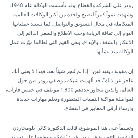
رودر على الشركة والقطاع. وقد تأسست الوكالة عام 1948،
وشهدت نمواً كبيراً لتصبح واحدة من أكبر الوكالات العالمية
المتكاملة في مجال التسويق والتواصل. كما تستند عملياتها
اليوم إلى ثقافة الريادة وحب الاطلاع والسعي الدائم إلى
الابتكار والشغف بالإبداع، وهي القيم التي لطالما ميّزت عمل
الوكالة منذ نشأتها.
إن مقولة ديفيد فين: “إذا لم تُنجز شيئاً بعد، فهذا لا يعني أنك
عاجز عن ذلك”، قد ألهمت شبكة موظفي رودر فين حول
العالم، والذين يتجاوز عددهم 1,300 موظف في خمس قارات،
لمواصلة مواكبة التقنيات المتطورة وتعلم مهارات جديدة
وإرساء أرقى المعايير في القطاع.
وتعليقاً على هذا الموضوع، قالت الدكتورة كاثي بلومجاردن،
الرئيسة التنفيذية في رودر فين: “نشجّع موظفينا على تجربة