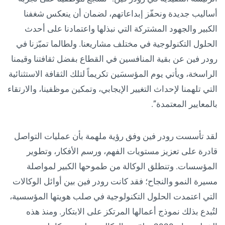
أساليب جديدة ونحفّز إبداعاتهم، لضمان أن ينعكس شغفنا
الكبير والجهود المشتركة التي نبذلها واعتمادنا على أحدث
الحلول التكنولوجية في مختلف مشاريعنا. ولطالما تميّزنا في
رودر فين عن بقية المنافسين في القطاع بفضل ثقافتنا وقيمنا
الراسخة، ويأتي يوم المؤسسَين تكريماً لتلك الثقافة الاستثنائية
التي تلهمنا لإحداث التغيير الإيجابي، وتمكين موظفينا، والارتقاء
بالمعايير المعتمدة”.
لقد تأسست رودر فين وفق رؤية ملهمة بأن عمليات التواصل
قادرة على تعزيز مستويات الفهم، ورسم الأفكار، وتطوير
المؤسسات. وتنطلق الوكالة من طموحها الكبير لمواصلة
مسيرة النمو والنجاح؛ فقد كانت رودر فين بين أوائل الوكالات
التي اعتمدت الحلول التكنولوجية في صلب هويتها المؤسسية،
لتُبدع بذلك نموذج أعمالها المرتكز على الابتكار. ومنذ هذه