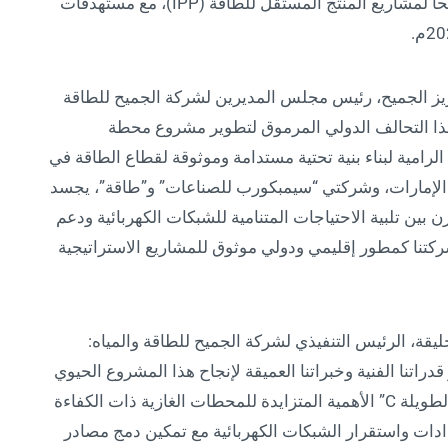
بالشراكة مع “طاقة”، ليرسخ المشروع نموذجاً ناجحاً لمشاريع المنتج المستقل للطاقة (IPP)، مع مستهدفات
عزيز الجميح، رئيس مجلس المديرين لشركة الجميح للطاقة
ة هذا التحالف الدولي المرموق لتطوير مشروع محطة
رتنا الرامية لبناء بنية تحتية مستدامة وموثوقة لقطاع الطاقة في
اء الإمارات، وشركتي “سيمبكورب للصناعات” و”طاقة”، يجسد
ن بين تلبية الاحتياجات المتنامية للشبكات الكهربائية ودعم
كتنا كمطور إقليمي ودولي موثوق للمشاريع الاستراتيجية
يقة، الرئيس التنفيذي لشركة الجميح للطاقة والمياه:
اتنا الفنية وخبراتنا العميقة لإنجاح هذا المشروع الحيوي
بالتعاون مع شركائنا الاستراتيجيين. يبرز مشروع “الطويلة C” الأهمية المتزايدة للمحطات الغازية ذات الكفاءة
دادات واستقرار الشبكات الكهربائية مع تمكين دمج مصادر