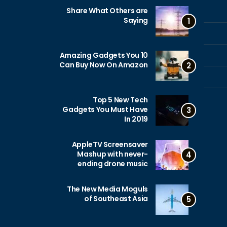
Share What Others are
Saying
1
10 Amazing Gadgets You
Can Buy Now On Amazon
2
Top 5 New Tech
Gadgets You Must Have
3
In 2019
AppleTV Screensaver
Mashup with never-
4
ending drone music
The New Media Moguls
of Southeast Asia
5