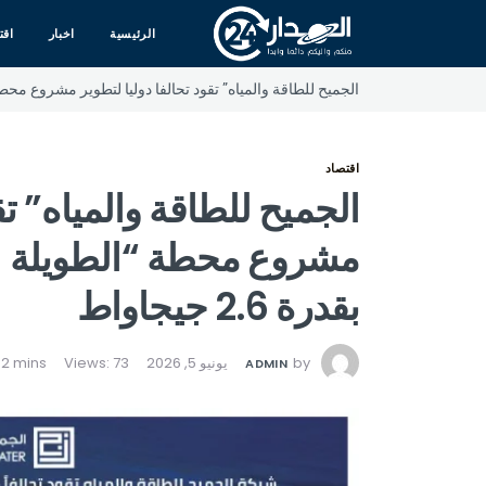
الرئيسية
اخبار
اقت
الجميح للطاقة والمياه” تقود تحالفا دوليا لتطوير مشروع محطة “الطويلة C” في أبوظبي لإنتاج الطاقة
اقتصاد
الجميح للطاقة والمياه” تق
بقدرة 2.6 جيجاواط
by
يونيو 5, 2026
Views: 73
ADMIN