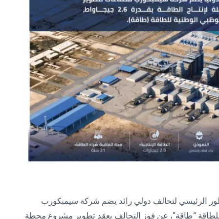
مطور الرئيسي لتحالف دولي رائد يضم شركة سيمبكورب
للطاقة “طاقة”، عن فوز التحالف بعقد تطوير مشروع محطة