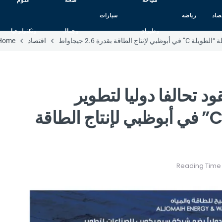
سياحه
صحه
علوم
صاد
رياضه
سيارات
وطيران
وجمال
وتكنولوجيا
 بقدرة 2.6 جيجاواط
اقتصاد
Home
ود تحالفا دوليا لتطوير
مشروع محطة “الطويلة C” في أبوظبي لإنتاج الطاقة