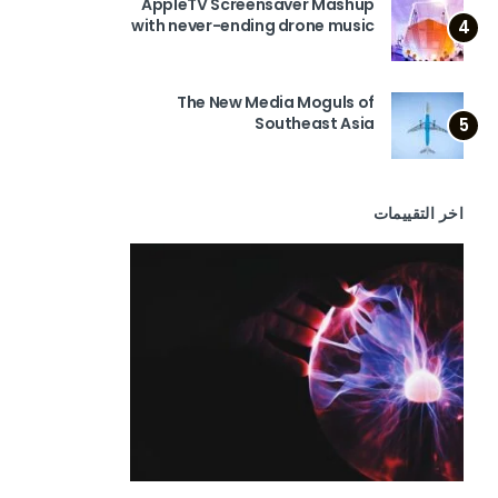
AppleTV Screensaver Mashup
with never-ending drone music
4
The New Media Moguls of
Southeast Asia
5
اخر التقييمات