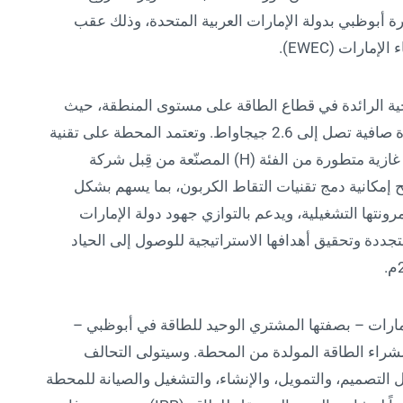
لمستقلة لإنتاج الطاقة (IPP) في إمارة أبوظبي بدولة الإمارات العربية المتحدة، وذلك عقب
ارات (EWEC).
مشاريع الاستراتيجية الرائدة في قطاع الطاقة على مستوى المنطقة، حيث
يتضمن تطوير محطة متكاملة لإنتاج الكهرباء بقدرة صافية تصل إلى 2.6 جيجاواط. وتعتمد المحطة على تقنية
الدورة المركبة فائقة الكفاءة المدعومة بتوربينات غازية متطورة من الفئة (H) المصنّعة من قِبل شركة
 إمكانية دمج تقنيات التقاط الكربون، بما يسهم بشكل
رونتها التشغيلية، ويدعم بالتوازي جهود دولة الإمارات
جددة وتحقيق أهدافها الاستراتيجية للوصول إلى الحياد
مارات – بصفتها المشتري الوحيد للطاقة في أبوظبي –
ية طويلة الأجل تمتد حتى نهاية عام 2050م لشراء الطاقة المولدة من المحطة. وسيتولى التحالف
ل التصميم، والتمويل، والإنشاء، والتشغيل والصيانة للمحطة