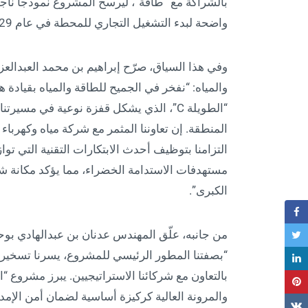
واضحة لبدء التشغيل التجاري للمحطة في عام 2029م.
وفي هذا السياق، صرّح إبراهيم بن محمد العبدال
والمياه: “نفخر في الجميح للطاقة والمياه بقياد
“الطويلة C”، الذي يشكل قفزة نوعية في مسي
المنطقة. إن تعاوننا المثمر مع شركة مياه وكهرب
التزامنا بتوظيف أحدث الابتكارات التقنية التي تواز
مستهدفات الاستدامة الخضراء، مما يؤكد مكانة شر
الكبرى”.
من جانبه، علّق المهندس عدنان بن عبدالهادي بوحل
“بصفتنا المطور الرئيسي للمشروع، يسرنا تسخير قدر
والمرونة العالية كركيزة أساسية لضمان أمن الإم