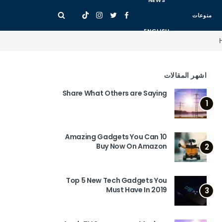
NEWS
منوعات
ENGLISH
اشهر المقالات
Share What Others are Saying
1
10 Amazing Gadgets You Can
Buy Now On Amazon
2
Top 5 New Tech Gadgets You
Must Have In 2019
3