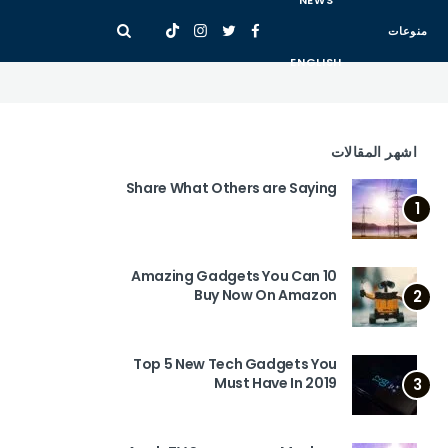
NEWS
منوعات
ENGLISH
اشهر المقالات
Share What Others are Saying
1
10 Amazing Gadgets You Can
Buy Now On Amazon
2
Top 5 New Tech Gadgets You
Must Have In 2019
3