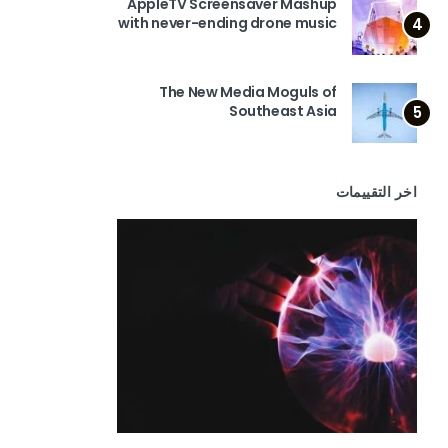
AppleTV Screensaver Mashup
with never-ending drone music
4
The New Media Moguls of
Southeast Asia
5
اخر التقييمات