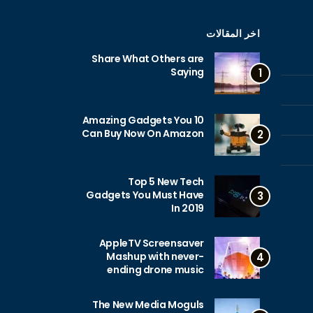
اخر المقالات
Share What Others are
Saying
1
10 Amazing Gadgets You
Can Buy Now On Amazon
2
Top 5 New Tech
Gadgets You Must Have
3
In 2019
AppleTV Screensaver
Mashup with never-
4
ending drone music
The New Media Moguls