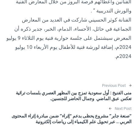
الفنانين واعطائهم فرصة البروز من خلال المعارض الفنية
والورش التدريبية ” .
الفنانة كوثر الحسيني شاركت في العديد من المعارض
الجماعية في حائل، الأحساء، الدمام، الخبر، جدير ذكره أن
المعرض سيشتمل على جلسة حوارية فنية يوم الثلاثاء 9 يوليو
2024م، إضافة لورشة فنية للأطفال يوم الأربعاء 10 يوليو
2024م.
Post navigation
Previous Post
منى الفنيخ : أول سعودية تمزج بين المظهر العصري بلمسات تراثية
تعكس عبق الماضي وجمال الحاضر للجنسين.
Next Post
“صنعة جابر” مشروع يحظى بدعم “إثراء” ضمن مبادرة إثراء المحتوى
العربي .. عبر تحويل علم الكيمياء إلى رياضات إلكترونية