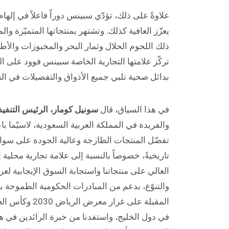
علاوةً على ذلك، تؤدّي سبينس دوراً فاعلاً في إله
يعزّز العافية كذلك. وتشتهر بمنتجاتها المتميّزة و
ذلك اللحوم الحلال وثمار البحر والمخبوزات والأطع
تركّز علامتها التجارية الخاصة سبينس فوود على الم
بدائل صحية تلبي جميع الأذواق والتفضيلات في ا
في هذا السياق، قال
سونيل كومار، الرئيس التنف
والفريدة في المملكة العربية السعودية، لاسيّما باع
تفضّل المنتجات الطازجة وعالية الجودة على سواه
تاريخيةً، خصوصاً بالنسبة إلى علامة تجارية محلية 
العالي على منتجاتنا واستجابة السوق الإيجابية لع
في دول الخليج، واستفدنا من خبرة الرائدين في ه