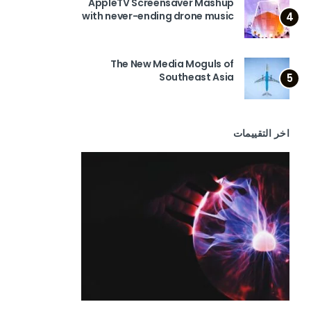
AppleTV Screensaver Mashup
with never-ending drone music
4
The New Media Moguls of
Southeast Asia
5
اخر التقييمات