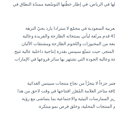
ها في الرياض، في إطار خطّتها التوسّعية ممتدّة النطاق في
ربية السعودية في مجمّع لا سترادا يارد بحيّ النزهة
الشهير في الرياض. ويفترش المتجر مساحة 43520 قدم مربّعة ليأتي بمنتجاته الطازجة والفريدة وعالية
سعة من المخبوزات واللحوم الطازجة ومشتقات الألبان
متجر، حيث تتمتّع سبينس بقدرة إنتاجية داخلية عالية تتيح
زجة وعالية الجودة التي تشتهر بها سائر فروعها في الإمارات
ُعتبر جزءاً لا يتجزّأ من نجاح منتجات سبينس الغذائية
فة متاجر العلامة المُقرّر افتتاحها في وقت لاحق من هذا
ز الممارسات البيئية والاجتماعية بما يتماشى مع رؤية