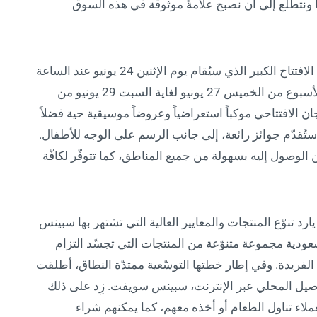
ونتطلّع إلى أن نصبح علامةً موثوقة في هذه السوق
سيرحّب متجر سبينس في لا سترادا بضيوفه خلال الافتتاح الكبير الذي سيُقام يوم الإثنين 24 يونيو عند الساعة
10 صباحاً، يليه مهرجان افتتاحي في عطلة نهاية الأسبوع من الخميس 27 يونيو لغاية السبت 29 يونيو من
 وسيشمل المهرجان الافتتاحي موكباً استعراضياً وعروضاً موسيقية حية فضلاً
تُقدّم جوائز رائعة، إلى جانب الرسم على الوجه للأطفال.
لوصول إليه بسهولة من جميع المناطق، كما تتوفّر لكافّة
 تنوّع المنتجات والمعايير العالية التي تشتهر بها سبينس
عودية مجموعة متنوّعة من المنتجات التي تجسّد التزام
 الفريدة. وفي إطار خطتها التوسّعية ممتدّة النطاق، أطلقت
توصيل المحلي عبر الإنترنت، سبينس سويفت. زِد على ذلك
اء تناول الطعام أو أخذه معهم، كما يمكنهم شراء