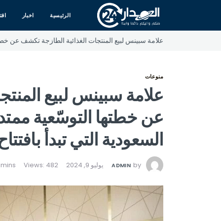
الرئيسية
اخبار
اقت
علامة سبينس لبيع المنتجات الغذائية الطازجة تكشف عن خطتها 
منوعات
علامة سبينس لبيع المنتج
عن خطتها التوسّعية ممتدة
السعودية التي تبدأ بافتتا
by
يوليو 9, 2024
Views: 482
ADMIN