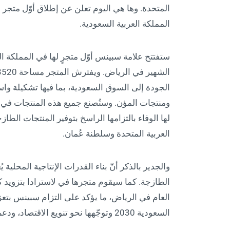
المتحدة. وها هي اليوم تعلن عن إطلاق أوّل متجر ل
المملكة العربية السعودية.
ستفتتح علامة سبينس أوّل متجرٍ لها في المملكة الع
الجودة إلى السوق السعودية، بما فيها تشكيلة وا
ومنتجات المؤن. وستُصنع جميع هذه المنتجات في ال
لها الوفاء بالتزامها الراسخ بتوفير المنتجات الطا
العربية المتحدة وسلطنة عُمان.
والجدير بالذكر أنّ بناء القدرات الإنتاجية المحلية ي
الطازجة. كما سيقوم متجرها في لاسترادا بتزويد كا
العام في الرياض، ما يؤكد على التزام سبينس بتعزي
السعودية 2030 وتوجّهها نحو تنويع الاقتصاد، ودعم المنتجات المحلية، وخلق فرص نمو مبتكرة.