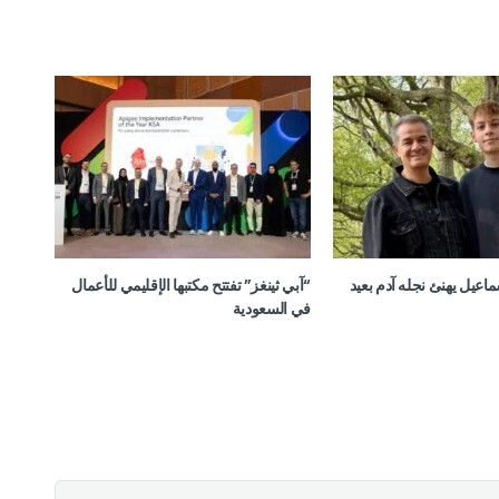
ماعيل يهنئ نجله آدم بعيد
“آبي ثينغز” تفتتح مكتبها الإقليمي للأعمال
في السعودية