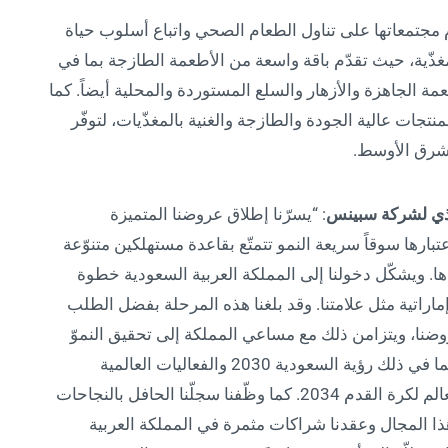
ام مجتمعاتها على تناول الطعام الصحي واتباع أسلوب حياة
المغذّية، حيث تقدّم باقة واسعة من الأطعمة الطازجة بما في
مة الجاهزة والأزهار والسلع المستوردة والمحلية أيضاً. كما
نتجات عالية الجودة والطازجة والغنية بالمغذّيات، لتوفّر
لشرق الأوسط.
يذي لشركة سبينس
: “يسرّنا إطلاق عروضنا المتميزة
تبارها سوقاً سريعة النمو تتمتّع بقاعدة مستهلكين متنوّعة
ا. ويشكّل دخولنا إلى المملكة العربية السعودية خطوة
إماراتية مثل علامتنا. وقد بلغنا هذه المرحلة بفضل الطلب
روضنا، ويتزامن ذلك مع مساعي المملكة إلى تحقيق النموّ
والتنوّع، بدعم من المبادرات الحكومية الطموحة بما في ذلك رؤية السعودية 2030 والفعاليات العالمية
المقبلة على غرار معرض الرياض 2030 وكأس العالم لكرة القدم 2034. كما وظّفنا سجلّنا الحافل بالنجاحات
ذا المجال وعقدنا شراكات مثمرة في المملكة العربية