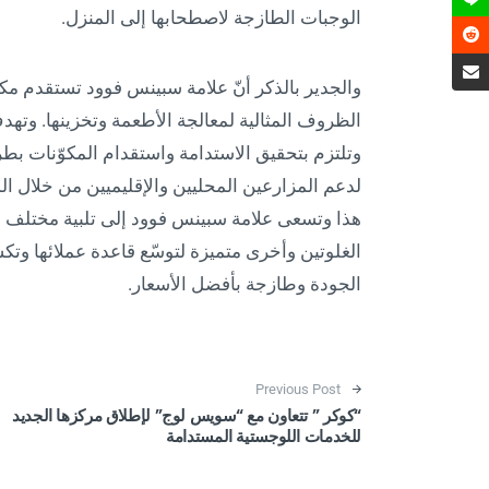
الوجبات الطازجة لاصطحابها إلى المنزل.
والجدير بالذكر أنّ علامة سبينس فوود تستقدم مك
الظروف المثالية لمعالجة الأطعمة وتخزينها. وتهدف
وتلتزم بتحقيق الاستدامة واستقدام المكوّنات بط
لدعم المزارعين المحليين والإقليميين من خلال ال
هذا وتسعى علامة سبينس فوود إلى تلبية مختلف ال
الغلوتين وأخرى متميزة لتوسّع قاعدة عملائها وت
الجودة وطازجة بأفضل الأسعار.
Post navigation
Previous Post
“كوكر ” تتعاون مع “سويس لوج” لإطلاق مركزها الجديد
للخدمات اللوجستية المستدامة