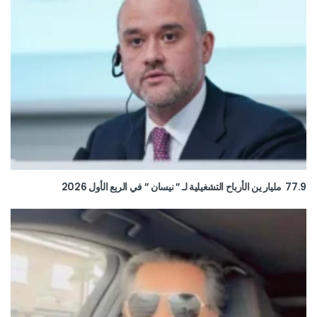
77.9 مليار ين الأرباح التشغيلية لـ ” نيسان ” في الربع الأول 2026