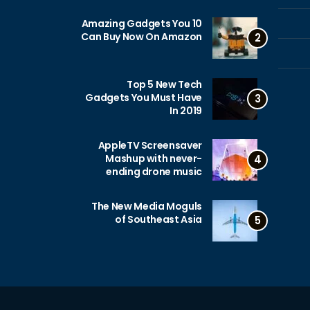
10 Amazing Gadgets You
Can Buy Now On Amazon
2
Top 5 New Tech
Gadgets You Must Have
3
In 2019
AppleTV Screensaver
Mashup with never-
4
ending drone music
The New Media Moguls
of Southeast Asia
5