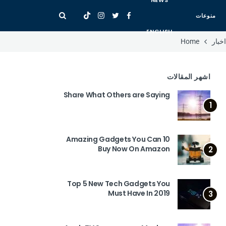
NEWS
منوعات
ENGLISH
اخبار
Home
اشهر المقالات
Share What Others are Saying
1
10 Amazing Gadgets You Can
Buy Now On Amazon
2
Top 5 New Tech Gadgets You
Must Have In 2019
3