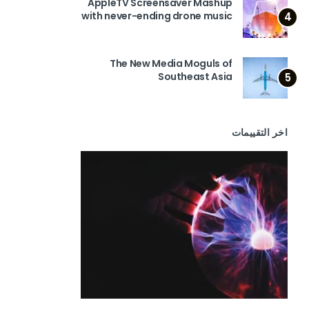
AppleTV Screensaver Mashup
with never-ending drone music
4
The New Media Moguls of
Southeast Asia
5
اخر التقييمات