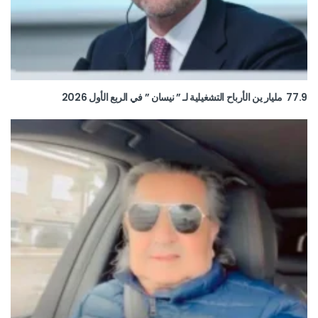
77.9 مليار ين الأرباح التشغيلية لـ ” نيسان ” في الربع الأول 2026