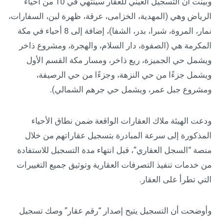
وبينت أن التسجيل العيني للعقار سينتهي في 10 من أحياء
الرياض وهي (المهدية، الخزامى، عرقة، ظهرة لبن، السفارات،
نمار، المروة، شبرا، بدر، الشفا)، إضافة إلى 8 أحياء في مكة
المكرمة هي (الصفوة، دار السلام، والهجرة، ومشروع ذاخر
ويشمل حي الجميزة، ريع ذاخر، ومسار مكة القسم الأول
ويشمل جزءًا من حي النزهة، وجزءًا من حي الرصيفة،
ومشروع جبل عمر، ويشمل حي جرهم الشمالي).
ودعت الهيئة ملاك العقارات الواقعة ضمن نطاق الأحياء
المذكورة إلى سرعة المبادرة بتسجيل عقاراتهم من خلال
منصة “السجل العقاري”، قبل انتهاء مدة التسجيل للاستفادة
من خدمات تنفيذ التصرفات العقارية وتوثيق جميع التغييرات
التي تطرأ على العقار.
وأوضحت أن التسجيل يتيح إصدار “رقم عقار” وصك تسجيل