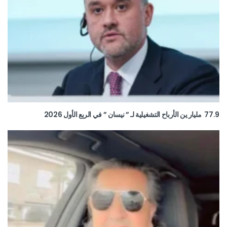
77.9 مليار ين الأرباح التشغيلية لـ ” نيسان ” في الربع الأول 2026