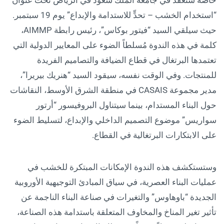
“استخدام الخشب – تحدٍّ للاستدامة والإبداع” يوم 19 سبتمبر.
حيث سيلقي السيد “فيتور بوكاس”، رئيس رابطة AIMMP،
كلمة في هذه الندوة مُسلطاً الضوء على المعايير الدولية التي
تعتمدها البرتغال في قطاع الضيافة والتصاميم الفريدة
للمنتجات. وفي الوقت نفسه، سيقود السيد “هنريك بيريرا”،
مدير مجموعة CASAIS في منطقة الشرق الأوسط، النقاشات
حول البناء المستدام، بينما سيتناول البروفيسور “أرتور
سواريس” موضوع التصميم الداخلي والإبداع، لتسليط الضوء
على الابتكارات البرتغالية في القطاع.
وستستكشف هذه الندوة الإمكانات المبتكرة للخشب في
عمليات البناء العصرية، في سياق المبادئ التوجيهية الأوروبية
الجديدة “باوهاوس” والتغيرات في صناعة البناء الناجمة عن
تأثير تغير المناخ والمخاوف المتعلقة باستدامة هذه الصناعة،