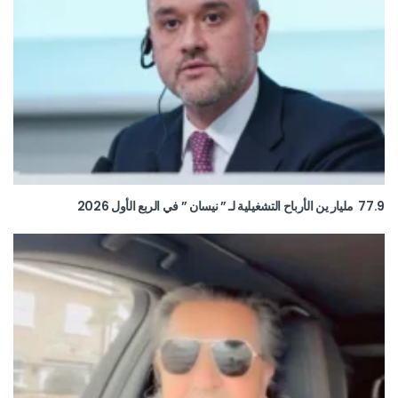
77.9 مليار ين الأرباح التشغيلية لـ ” نيسان ” في الربع الأول 2026