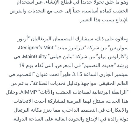
وهو ما خلق تحولاً جديداً في قطاع الإنشاء، عبر استخدام
الخشب كمادة أساسية، جنباً إلى جنب مع التحديات والفرص
للإبداع بسبب هذا التغيير.
وعلاوة على ذلك، سيشارك المصممان البرتغاليان “أرتور
سواريس” من شركة “ديزاينرز مينت” Designer’s Mint،
و”كارلوس ميلو” من شركة “ماين جيلتي” MainGuilty، في
ورشة “حديث التصميم” في المعرض، التي تُقام يوم 19
سبتمبر الجاري الساعة 3.15 ظهراً تحت عنوان “التصميم في
العالم الحقيقي: مواجهة وتذليل تحديات الصناعة”، بدعم من
“الرابطة البرتغالية لصناعات الخشب والأثاث” AIMMP. وخلال
هذا الحدث، ستتاح لهما الفرصة لمشاركة أحدث الاتجاهات
والابتكارات في التصميم الداخلي، مما يعزز مكانة البرتغال
دولة رائدة في الإبداع والجودة العالية على الساحة الدولية.