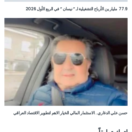
77.9 مليار ين الأرباح التشغيلية لـ ” نيسان ” في الربع الأول 2026
حسن علي الدغاري.. الاستثمار المالي الخيار الاهم لتطوير الاقتصاد العراقي