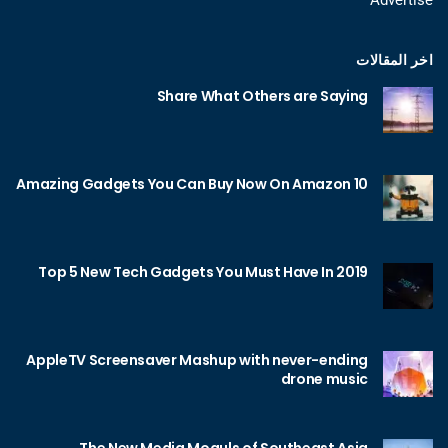
اخر المقالات
Share What Others are Saying
10 Amazing Gadgets You Can Buy Now On Amazon
Top 5 New Tech Gadgets You Must Have In 2019
AppleTV Screensaver Mashup with never-ending
drone music
The New Media Moguls of Southeast Asia