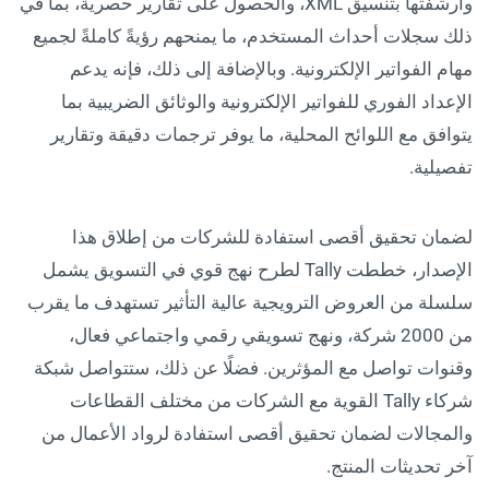
وأرشفتها بتنسيق XML، والحصول على تقارير حصرية، بما في
ذلك سجلات أحداث المستخدم، ما يمنحهم رؤيةً كاملةً لجميع
مهام الفواتير الإلكترونية. وبالإضافة إلى ذلك، فإنه يدعم
الإعداد الفوري للفواتير الإلكترونية والوثائق الضريبية بما
يتوافق مع اللوائح المحلية، ما يوفر ترجمات دقيقة وتقارير
تفصيلية.
لضمان تحقيق أقصى استفادة للشركات من إطلاق هذا
الإصدار، خططت Tally لطرح نهج قوي في التسويق يشمل
سلسلة من العروض الترويجية عالية التأثير تستهدف ما يقرب
من 2000 شركة، ونهج تسويقي رقمي واجتماعي فعال،
وقنوات تواصل مع المؤثرين. فضلًا عن ذلك، ستتواصل شبكة
شركاء Tally القوية مع الشركات من مختلف القطاعات
والمجالات لضمان تحقيق أقصى استفادة لرواد الأعمال من
آخر تحديثات المنتج.