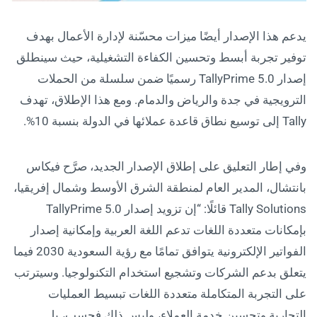
يدعم هذا الإصدار أيضًا ميزات محسّنة لإدارة الأعمال بهدف
توفير تجربة أبسط وتحسين الكفاءة التشغيلية، حيث سينطلق
إصدار TallyPrime 5.0 رسميًا ضمن سلسلة من الحملات
الترويجية في جدة والرياض والدمام. ومع هذا الإطلاق، تهدف
Tally إلى توسيع نطاق قاعدة عملائها في الدولة بنسبة 10%.
وفي إطار التعليق على إطلاق الإصدار الجديد، صرَّح فيكاس
بانتشال، المدير العام لمنطقة الشرق الأوسط وشمال إفريقيا،
Tally Solutions قائلًا: “إن تزويد إصدار TallyPrime 5.0
بإمكانات متعددة اللغات تدعم اللغة العربية وإمكانية إصدار
الفواتير الإلكترونية يتوافق تمامًا مع رؤية السعودية 2030 فيما
يتعلق بدعم الشركات وتشجيع استخدام التكنولوجيا. وسيترتب
على التجربة المتكاملة متعددة اللغات تبسيط العمليات
التجارية وتحسين خدمة العملاء، وليس ذلك فحسب، بل