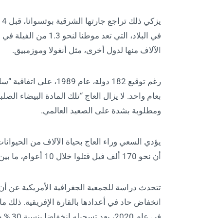
في البلاد، التي تعد مو
الآلاف منها لدول أخرى، مثل أنغولا وموزمبيق.
رغم توقيع 182 دولة، عام 
بعام واحد. لا يزال العاج “تلك المادة البيضاء الص
ومطلوبة بشدة على الصعيد العالمي.
أن نحو 170 ألف فيل قتلوا خلال 10 أعوام، ما بين 2009 و2019، رغم الاتفاق الدولي على حظر هذه التجارة.
في عام 2020، بعد تسجيله انخفاضا بنسبة 30 % خلال 7 أعوام فقط.