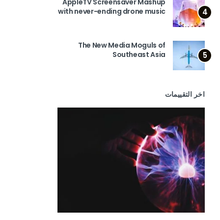
AppleTV Screensaver Mashup
with never-ending drone music
4
The New Media Moguls of
Southeast Asia
5
اخر التقييمات