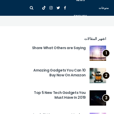
NEWS
منوعات
ENGLISH
اشهر المقالات
Share What Others are Saying
1
10 Amazing Gadgets You Can
Buy Now On Amazon
2
Top 5 New Tech Gadgets You
Must Have In 2019
3