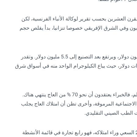
في إفريقيا 26 مليون بداية القرن العشرين بحسب تقرير لوكالة الأنباء الفرنسية، لكن
غابون وفي الشرق الإفريقي خصوصا تنزانيا، بدأ يقلص حجم
يبلغ سعر الطن الخام من “الذهب الأبيض” نحو مليون دولار، ويرتفع بعد التصنيع إلى 5.5 مليون دولار. وتقدر
جم التجارة السنوية للعاج بنحو 3 مليارات دولار، حيث يباع الكيلوجرام الواحد منه في أسواق شرق
تمتلك الصين أكبر الأسواق استهلاكا للعاج في العالم، فالخبراء يعتقدون أن نحو 70 % من العاج ينتهي هناك.
الاجتماعية المرموقة، وأخرى تظن أن امتلاك العاج يجلب
الطب الصيني التقليدي.
لم يمنع الحظر الصيني للاتجار في العاج عام 2017 السعي وراء امتلاكه، فهو رابع تجارة في قائمة الأنشطة