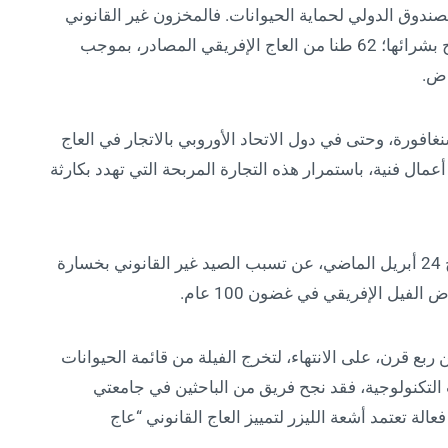
صندوق الدولي لحماية الحيوانات. فالمخزون غير القانوني
من العاج في الصين، يتجاوز بكثير الكمية المسموح بشرائها؛ 62 طنا من العاج الإفريقي المصادر، بموجب
اض.
افورة، وحتى في دول الاتحاد الأوروبي بالاتجار في العاج
م 1947، والذي حول إلى أعمال فنية، باستمرار هذه التجارة المربحة التي تهدد بكارثة
تحدثت أحدث دراسة في مجلة “بلوس وان” بتاريخ 24 أبريل الماضي، عن تسبب الصيد غير القانوني بخسارة
بع قرن، على الانتهاء، لتخرج الفيلة من قائمة الحيوانات
لتكنولوجية، فقد نجح فريق من الباحثين في جامعتي
فعالة تعتمد أشعة الليزر لتمييز العاج القانوني “عاج