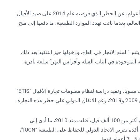
يزكي ذلك تراجع جارتها الشرقية بوتسوانا، قبل 4 أعوام، عن الحظر الذي فرضته عام 2014 على صيد الأفيال
طنا لنحو 1.3 من الفيلة في العالم، بعدما باتت تهدد الموارد الطبيعية، ما دفعها إلى منح
1989، على اتفاقية “سايتس” لمنع الاتجار في العاج، ودخولها حيز التنفيذ بعد ذلك
لبة الموجودة في أنياب الفيلة وأفراس النهر” سلعة نادرة،
يؤدي السعي وراء العاج بحياة الآلاف من الحيوانات سنويا، وتفيد دراسة لنظام معلومات تجارة الأفيال “ETIS”
تتحدث دراسة للجمعية الجغرافية الأمريكية عن أن أكثر من 100 ألف فيل، قتلت منذ 2010، ما أدى إلى
انخفاض حاد في أعدادها بالقارة الإفريقية. ذلك ما أكده تقرير الاتحاد الدولي للحفاظ على الطبيعية “IUCN”،