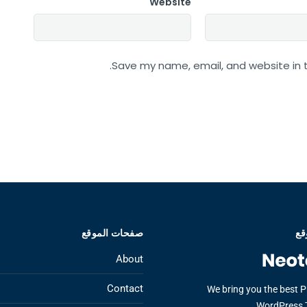
Website
Save my name, email, and website in t
قع
صفحات الموقع
About
Contact
We bring you the best 
WordPress 