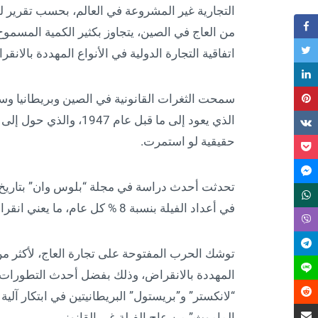
التجارية غير المشروعة في العالم، بحسب تقرير ل
اتفاقية التجارة الدولية في الأنواع المهددة بالانقر
سمحت الثغرات القانونية في الصين وبريطانيا وسنغ
الذي يعود إلى ما قبل عا
حقيقية لو استمرت.
في أعداد الفيلة بنسبة 8 % كل عام، ما يعني انقراض الفيل الإفريقي في غضون 100 عام.
توشك الحرب المفتوحة على تجارة العاج، لأكثر من ر
المهددة بالانقراض، وذلك بفضل أحدث التطورات ا
“لانكستر” و”بريستول” البريطانيتين في ابتكار آلية 
الماموث” من عاج الفيلة غير القانوني.