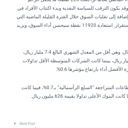
 يكون الترقب للسياسة النقدية وبدء اكتتاب الأفراد في
فة إلى تقلبات السوق خلال الفترة القليلة الماضية التي
أسهمت في تحفظ متعاملين عن التداول لحين الاستقرار. استعادة 11920 نقطة سيحسن أداء السوق، ويزيد
وتراجعت قيم التداول 36% لتصل إلى 4.1 مليار ريال، وهي أقل من المعدل الشهري البالغ 7.4 مليار ريال،
الأعلى تداولا الشركات الصغيرة بنحو 2.2 مليار ريال، بينما كانت الشركات المتوسطة الأقل تداولات
وتراجع 3 قطاعات مقابل ارتفاع البقية، تصدر القطاعات المتراجعة “السلع الرأسمالية” بـ0.7%، فيما كانت
Next Post