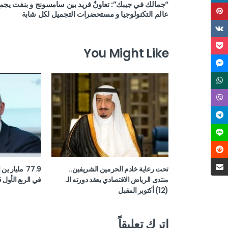
“جمالك في جيبك”: تعاونٌ فريد بين سامسونج و بنفت يجم
عالم التكنولوجيا و مستحضرات التجميل لكل شابة
You Might Like
تحت رعاية خادم الحرمين الشريفين..
77.9 مليار ي
منتدى الرياض الاقتصادي يعقد دورته الـ
في الربع الأول 2026
(12) أكتوبر المقبل
اترك تعليقاً