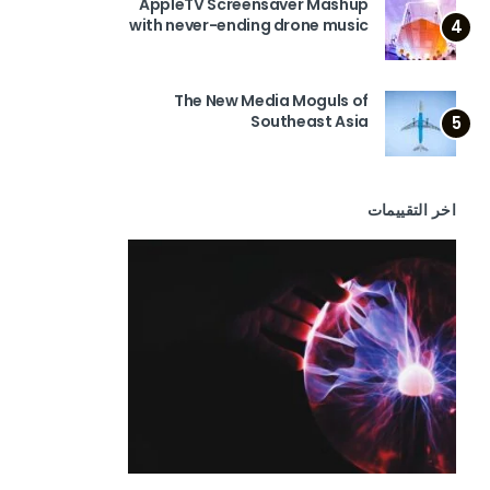
AppleTV Screensaver Mashup
with never-ending drone music
4
The New Media Moguls of
Southeast Asia
5
اخر التقييمات