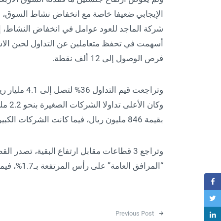
الإيجابي ضعيفا خاصة مع انخفاض نشاط السوق، وقد
شركة الماجد للعود عوامل في انخفاض النشاط، إضا
فرص الوصول إلى 12 ألف نقطة.
وكان 
بقيمة 846 مليون ريال، فيما كانت الشركات الكبيرة الأفضل أداء بارتفاع مؤشرها 0.6%.
“المرافق العامة” على رأس المرتفعة بـ1.7%، فيما كانت البنوك الأعلى تداولا بقيمة 626 مليون ريال.
Post navigation
Previous Post