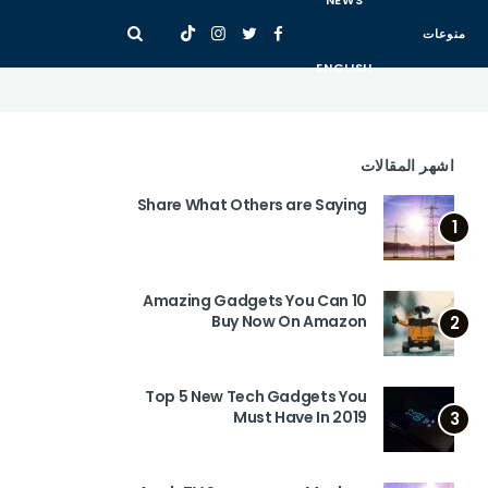
NEWS
منوعات
ENGLISH
اشهر المقالات
Share What Others are Saying
1
10 Amazing Gadgets You Can
Buy Now On Amazon
2
Top 5 New Tech Gadgets You
Must Have In 2019
3