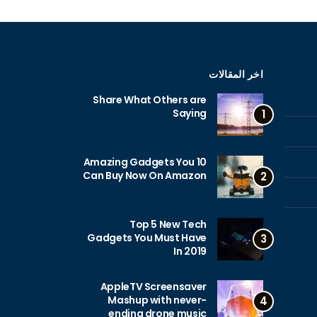
اخر المقالات
Share What Others are
Saying
1
10 Amazing Gadgets You
Can Buy Now On Amazon
2
Top 5 New Tech
Gadgets You Must Have
3
In 2019
AppleTV Screensaver
Mashup with never-
4
ending drone music