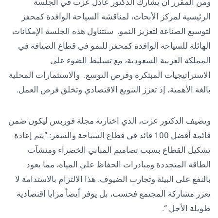
ومن المقرر أن يشارك الدكتور عادل عزت في الجلسة
الرئيسية لمركز الأبحاث، لمناقشة السياحة الوافدة كمحفز
لتوسيع الصناعة لتعزيز النمو. ستتناول هذه الجلسة الإمكانات
الهائلة للسياحة الوافدة كمحفز للنمو في قطاع الضيافة في
المملكة العربية السعودية، مع تسليط الضوء على
الاستراتيجيات المبتكرة وفرص التوسع. والاستثمارات المحلية
بالغة الأهمية، إذ تعزز التنويع الاقتصادي وتخلق فرص العمل.
ويضيف الدكتور عزت، الذي اختارته مجلة فوربس ليكون ضمن
قائمة أفضل 100 قائد في قطاع السياحة والسفر: “يتم إعادة
تشكيل القطاع بسبب تصاميم المباني الخضراء ومنشآت
الطاقة المتجددة ومبادرات الحفاظ على المياه، مما يعود
بالنفع على البيئة وتجارب الضيوف. هذا الالتزام بالاستدامة لا
يعزز مشاركة المجتمع فحسب، بل يوفر أيضاً مزايا اقتصادية
طويلة الأجل “.