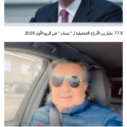
77.9 مليار ين الأرباح التشغيلية لـ ” نيسان ” في الربع الأول 2026